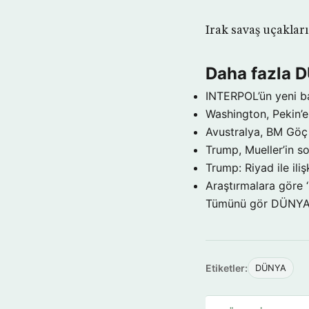
Irak savaş uçaklar
Daha fazla 
INTERPOL’ün yeni b
Washington, Pekin’e 
Avustralya, BM Göç 
Trump, Mueller’in so
Trump: Riyad ile il
Araştırmalara göre 
Tümünü gör DÜNY
Etiketler:
DÜNYA