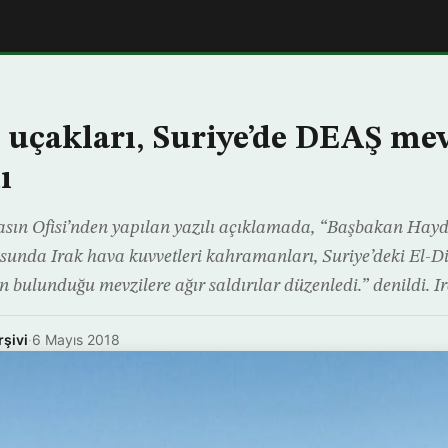
ş uçakları, Suriye’de DEAŞ mev
ı
sın Ofisi’nden yapılan yazılı açıklamada, “Başbakan Hayda
usunda Irak hava kuvvetleri kahramanları, Suriye’deki El-Di
 bulunduğu mevzilere ağır saldırılar düzenledi.” denildi. I
rşivi
·
6 Mayıs 2018