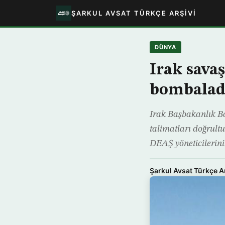
ŞARKUL AVSAT TÜRKÇE ARŞIVI
DÜNYA
Irak sava
bombalad
Irak Başbakanlık Ba
talimatları doğrult
DEAŞ yöneticilerinin
Şarkul Avsat Türkçe A