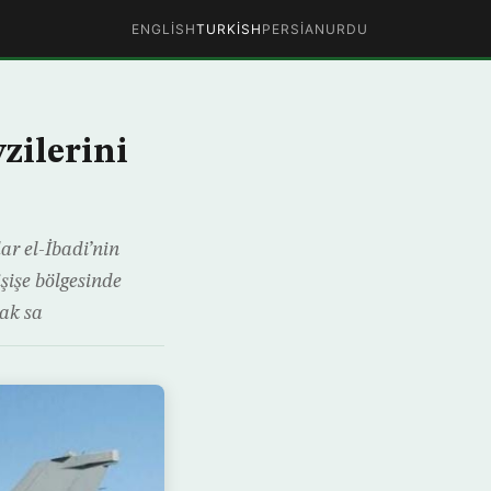
ENGLISH
TURKISH
PERSIAN
URDU
zilerini
r el-İbadi’nin
şişe bölgesinde
rak sa