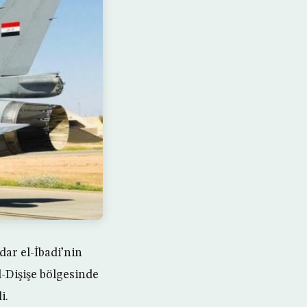
dar el-İbadi’nin
l-Dişişe bölgesinde
i.