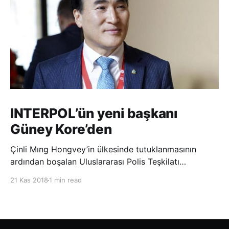
INTERPOL’ün yeni başkanı
Güney Kore’den
Çinli Mıng Hongvey’in ülkesinde tutuklanmasının
ardından boşalan Uluslararası Polis Teşkilatı
(INTERPOL) Başkanlığına Güney Koreli Kim Jong Yang
21 Kas 2018
1 min read
seçildi. INTERPOL Genel Kurulu’nun Dubai’deki
toplantısında yapılan seçimde, oyların 3’te 2’sini
kazanan Kim, teşkilatın yeni