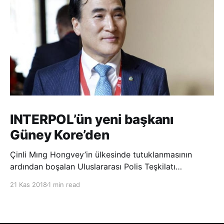
INTERPOL’ün yeni başkanı
Güney Kore’den
Çinli Mıng Hongvey’in ülkesinde tutuklanmasının
ardından boşalan Uluslararası Polis Teşkilatı
(INTERPOL) Başkanlığına Güney Koreli Kim Jong Yang
21 Kas 2018
1 min read
seçildi. INTERPOL Genel Kurulu’nun Dubai’deki
toplantısında yapılan seçimde, oyların 3’te 2’sini
kazanan Kim, teşkilatın yeni