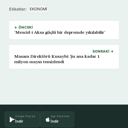
Etiketler:
EKONOMİ
← ÖNCEKI
‘Mescid-i Aksa güçlü bir depremde yıkılabilir’
SONRAKI →
Masam Direktörü Kusaybi: Şu ana kadar 1
milyon mayın temizlendi
Google Play'de
App Store'dan
İndir
İndir