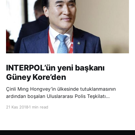
INTERPOL’ün yeni başkanı
Güney Kore’den
Çinli Mıng Hongvey’in ülkesinde tutuklanmasının
ardından boşalan Uluslararası Polis Teşkilatı
(INTERPOL) Başkanlığına Güney Koreli Kim Jong Yang
21 Kas 2018
1 min read
seçildi. INTERPOL Genel Kurulu’nun Dubai’deki
toplantısında yapılan seçimde, oyların 3’te 2’sini
kazanan Kim, teşkilatın yeni