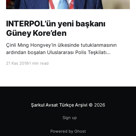
INTERPOL’ün yeni başkanı
Güney Kore’den
Çinli Mıng Hongvey’in ülkesinde tutuklanmasının
ardından boşalan Uluslararası Polis Teşkilatı
(INTERPOL) Başkanlığına Güney Koreli Kim Jong Yang
21 Kas 2018
1 min read
seçildi. INTERPOL Genel Kurulu’nun Dubai’deki
toplantısında yapılan seçimde, oyların 3’te 2’sini
kazanan Kim, teşkilatın yeni
Şarkul Avsat Türkçe Arşivi
© 2026
Sign up
Powered by Ghost