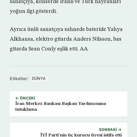
sanatçıya, konserde İranlı ve Türk hayranları
yoğun ilgi gösterdi.
Ayrıca ünlü sanatçıya sahnede bateride Yahya
Alkhansa, elektro gitarda Anders Nilsson, bas
gitarda Sean Conly eşlik etti. AA
Etiketler:
DÜNYA
← ÖNCEKI
İran Merkez Bankası Başkan Yardımcısına
tutuklama
SONRAKI →
İYİ Parti’nin üç kurucu üyesi istifa etti