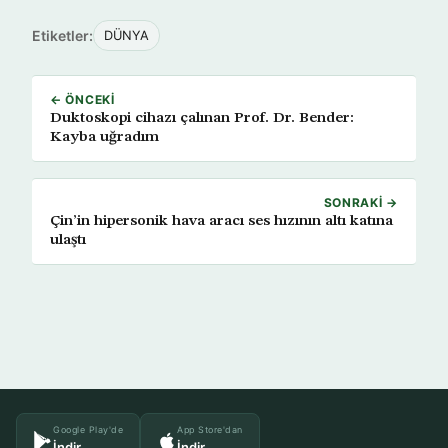
Etiketler:
DÜNYA
← ÖNCEKI
Duktoskopi cihazı çalınan Prof. Dr. Bender:
Kayba uğradım
SONRAKI →
Çin’in hipersonik hava aracı ses hızının altı katına
ulaştı
Google Play'de
App Store'dan
İndir
İndir