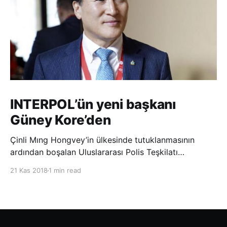
INTERPOL’ün yeni başkanı
Güney Kore’den
Çinli Mıng Hongvey’in ülkesinde tutuklanmasının
ardından boşalan Uluslararası Polis Teşkilatı
(INTERPOL) Başkanlığına Güney Koreli Kim Jong Yang
21 Kas 2018
1 min read
seçildi. INTERPOL Genel Kurulu’nun Dubai’deki
toplantısında yapılan seçimde, oyların 3’te 2’sini
kazanan Kim, teşkilatın yeni