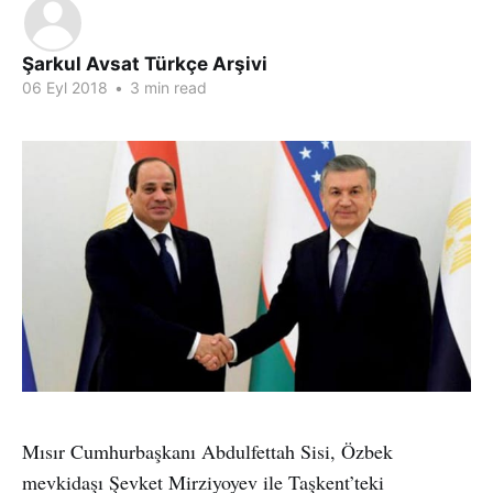
Şarkul Avsat Türkçe Arşivi
06 Eyl 2018
•
3 min read
Mısır Cumhurbaşkanı Abdulfettah Sisi, Özbek
mevkidaşı Şevket Mirziyoyev ile Taşkent’teki