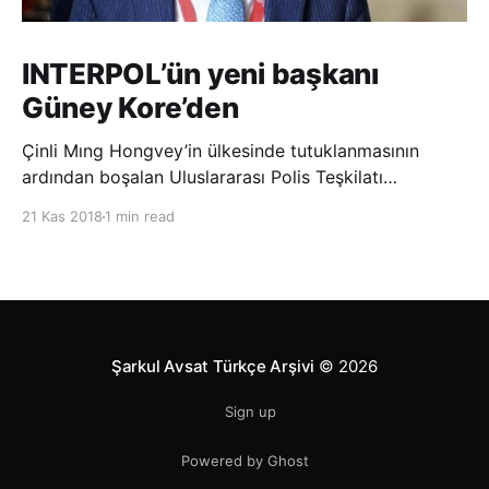
INTERPOL’ün yeni başkanı
Güney Kore’den
Çinli Mıng Hongvey’in ülkesinde tutuklanmasının
ardından boşalan Uluslararası Polis Teşkilatı
(INTERPOL) Başkanlığına Güney Koreli Kim Jong Yang
21 Kas 2018
1 min read
seçildi. INTERPOL Genel Kurulu’nun Dubai’deki
toplantısında yapılan seçimde, oyların 3’te 2’sini
kazanan Kim, teşkilatın yeni
Şarkul Avsat Türkçe Arşivi
© 2026
Sign up
Powered by Ghost