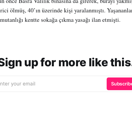
gün önce Basra Valilik binasına da girerek, burayı yakmı
erici ölmüş, 40’ın üzerinde kişi yaralanmıştı. Yaşananla
utanlığı kentte sokağa çıkma yasağı ilan etmişti.
Sign up for more like this
nter your email
Subscrib