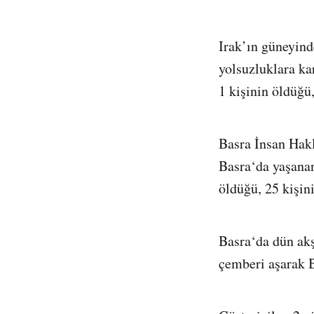
Irak’ın güneyind
yolsuzluklara kar
1 kişinin öldüğü,
Basra İnsan Hakl
Basra‘da yaşanan
öldüğü, 25 kişini
Basra‘da dün akş
çemberi aşarak B