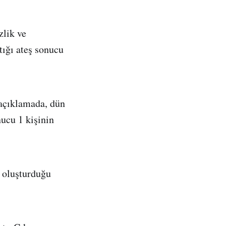
zlik ve
tığı ateş sonucu
 açıklamada, dün
nucu 1 kişinin
n oluşturduğu