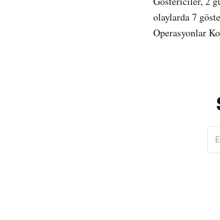
Göstericiler, 2 
olaylarda 7 göst
Operasyonlar Kom
E