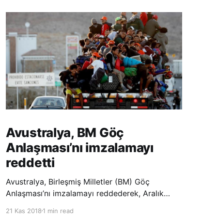
Avustralya, BM Göç
Anlaşması’nı imzalamayı
reddetti
Avustralya, Birleşmiş Milletler (BM) Göç
Anlaşması’nı imzalamayı reddederek, Aralık
ayında Fas’ta düzenlenecek olan uluslararası
21 Kas 2018
1 min read
konferansta BM üyesi ülkeler tarafından