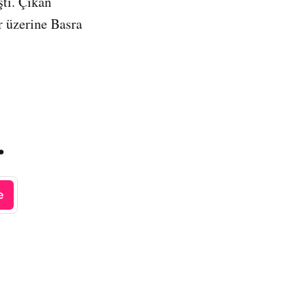
ştı. Çıkan
r üzerine Basra
.
e