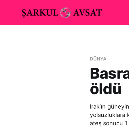
DÜNYA
Basra
öldü
Irak’ın güneyi
yolsuzluklara k
ateş sonucu 1 k