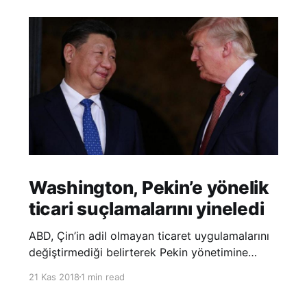
Washington, Pekin’e yönelik
ticari suçlamalarını yineledi
ABD, Çin’in adil olmayan ticaret uygulamalarını
değiştirmediği belirterek Pekin yönetimine
yönelik suçlamalarını yineledi. ABD Ticaret
21 Kas 2018
1 min read
Temsilciliği’nin Çin’in fikri mülkiyet ve teknoloji
transfer politikalarına dair hazırladığı ‘Section