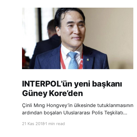
INTERPOL’ün yeni başkanı
Güney Kore’den
Çinli Mıng Hongvey’in ülkesinde tutuklanmasının
ardından boşalan Uluslararası Polis Teşkilatı
(INTERPOL) Başkanlığına Güney Koreli Kim
21 Kas 2018
1 min read
Jong Yang seçildi. INTERPOL Genel Kurulu’nun
Dubai’deki toplantısında yapılan seçimde,