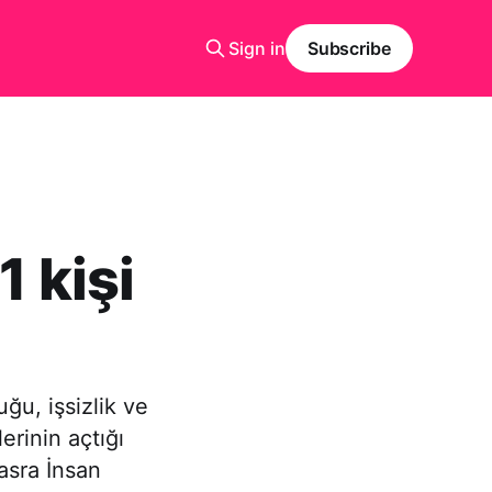
Sign in
Subscribe
1 kişi
ğu, işsizlik ve
erinin açtığı
Basra İnsan