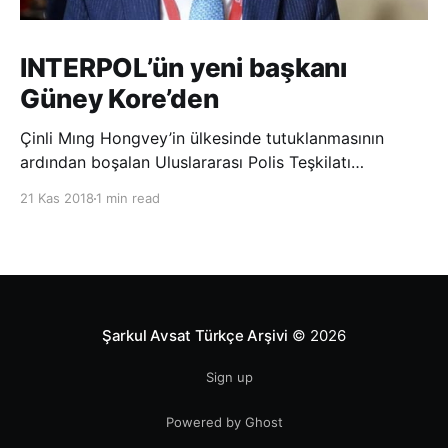
INTERPOL’ün yeni başkanı
Güney Kore’den
Çinli Mıng Hongvey’in ülkesinde tutuklanmasının
ardından boşalan Uluslararası Polis Teşkilatı
(INTERPOL) Başkanlığına Güney Koreli Kim Jong Yang
21 Kas 2018
1 min read
seçildi. INTERPOL Genel Kurulu’nun Dubai’deki
toplantısında yapılan seçimde, oyların 3’te 2’sini
kazanan Kim, teşkilatın yeni
Şarkul Avsat Türkçe Arşivi
© 2026
Sign up
Powered by Ghost