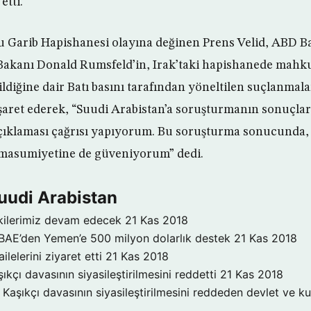
etti.
u Garib Hapishanesi olayına değinen Prens Velid, ABD B
akanı Donald Rumsfeld’in, Irak’taki hapishanede mahk
ildiğine dair Batı basını tarafından yöneltilen suçlanmal
 işaret ederek, “Suudi Arabistan’a soruşturmanın sonuçl
çıklaması çağrısı yapıyorum. Bu soruşturma sonucunda,
n masumiyetine de güveniyorum” dedi.
uudi Arabistan
işkilerimiz devam edecek
21 Kas 2018
 BAE’den Yemen’e 500 milyon dolarlık destek
21 Kas 2018
ilelerini ziyaret etti
21 Kas 2018
ıkçı davasının siyasileştirilmesini reddetti
21 Kas 2018
Kaşıkçı davasının siyasileştirilmesini reddeden devlet ve ku