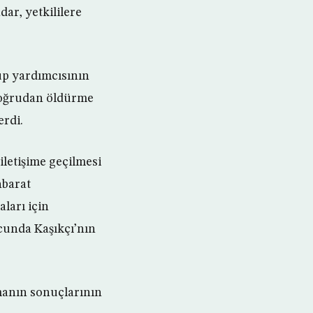
ar, yetkililere
rup yardımcısının
 doğrudan öldürme
erdi.
iletişime geçilmesi
hbarat
ları için
ucunda Kaşıkçı’nın
manın sonuçlarının