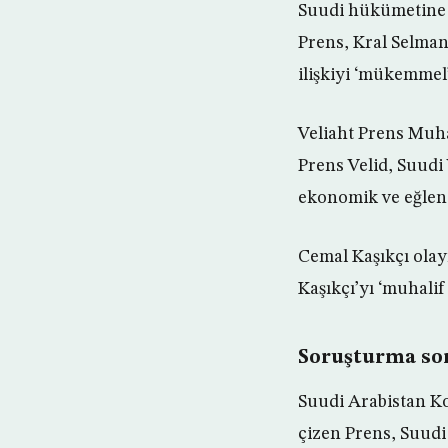
Suudi hükümetine s
Prens, Kral Selman
ilişkiyi ‘mükemmel’
Veliaht Prens Muh
Prens Velid, Suudi 
ekonomik ve eğlenc
Cemal Kaşıkçı olay
Kaşıkçı’yı ‘muhalif
Soruşturma son
Suudi Arabistan Ko
çizen Prens, Suudi