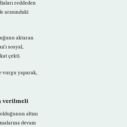
diaları reddeden
le arasındaki
duğunu aktaran
n’ı sosyal,
at çekti.
ne vurgu yaparak,
 verilmeli
 olduğunun altını
urmalarına devam