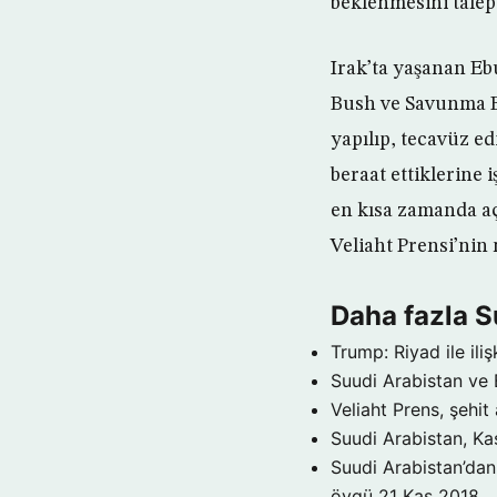
beklenmesini talep 
Irak’ta yaşanan Eb
Bush ve Savunma B
yapılıp, tecavüz ed
beraat ettiklerine
en kısa zamanda a
Veliaht Prensi’ni
Daha fazla S
Trump: Riyad ile il
Suudi Arabistan ve
Veliaht Prens, şehit a
Suudi Arabistan, Kaş
Suudi Arabistan’dan 
övgü
21 Kas 2018