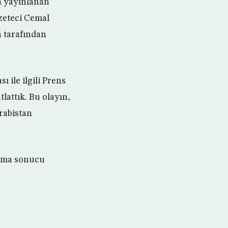
a yayınlanan
zeteci Cemal
n tarafından
ı ile ilgili Prens
lattık. Bu olayın,
rabistan
ılma sonucu