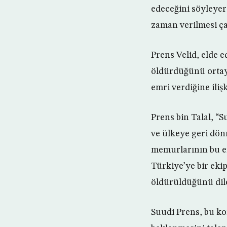
edeceğini söyleyer
zaman verilmesi ç
Prens Velid, elde e
öldürdüğünü ortaya
emri verdiğine iliş
Prens bin Talal, “
ve ülkeye geri dönm
memurlarının bu em
Türkiye’ye bir eki
öldürüldüğünü dile
Suudi Prens, bu k