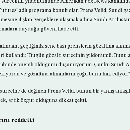
a sürecinin yıldönümünde Amerikan Fox News kanalınd
utures’ adlı programa konuk olan Prens Velid, Suudi ga
lmesine ilişkin gerçeklere ulaşmak adına Suudi Arabista
malara duyduğu güveni ifade etti.
rafından, geçtiğimiz sene bazı prenslerin gözaltına alınmas
leri kullandı; “Bugün gözaltı sürecinin yıldönümü. Bunu at
arihinde önemli olduğunu düşünüyorum. Çünkü Suudi A
ekiyordu ve gözaltına alınanların çoğu bunu hak ediyor.”
 sürecine de değinen Prens Velid, bunun bir yanlış anlaş
k, artık özgür olduğuna dikkat çekti.
rını reddetti