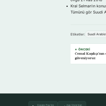
Kral Selman’ın konu
Tümünü gör Suudi 
Etiketler:
Suudi Arabis
← ÖNCEKI
Cemal Kaşıkçı’nın o
güveniyoruz
Google Play'de
App Store'dan