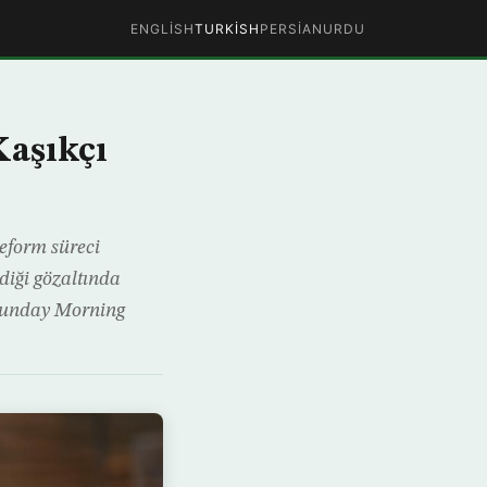
ENGLISH
TURKISH
PERSIAN
URDU
Kaşıkçı
eform süreci
diği gözaltında
Sunday Morning