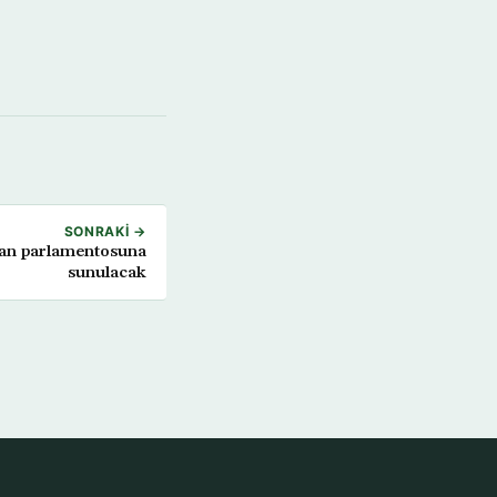
SONRAKI →
bnan parlamentosuna
sunulacak