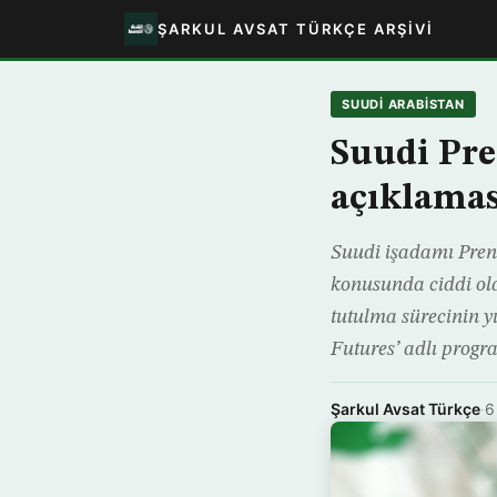
ŞARKUL AVSAT TÜRKÇE ARŞIVI
SUUDI ARABISTAN
Suudi Pre
açıklamas
Suudi işadamı Pren
konusunda ciddi old
tutulma sürecinin
Futures’ adlı prog
Şarkul Avsat Türkçe
·
6