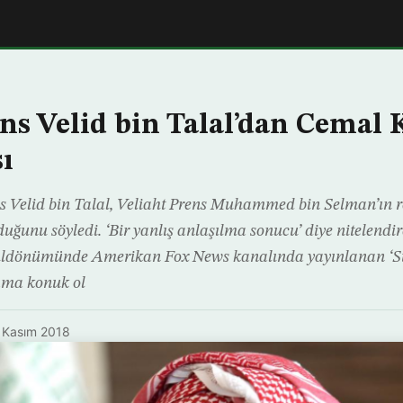
ns Velid bin Talal’dan Cemal 
ı
s Velid bin Talal, Veliaht Prens Muhammed bin Selman’ın r
uğunu söyledi. ‘Bir yanlış anlaşılma sonucu’ diye nitelendir
 yıldönümünde Amerikan Fox News kanalında yayınlanan ‘
rama konuk ol
 Kasım 2018