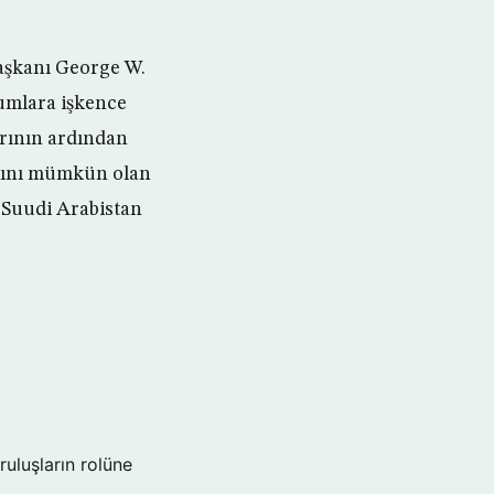
aşkanı George W.
umlara işkence
arının ardından
arını mümkün olan
 Suudi Arabistan
ruluşların rolüne