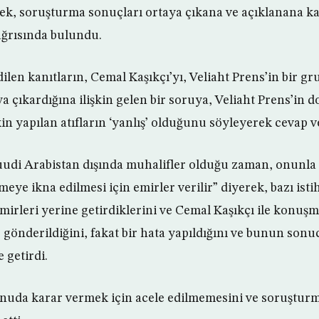
ek, soruşturma sonuçları ortaya çıkana ve açıklanana kad
ağrısında bulundu.
dilen kanıtların, Cemal Kaşıkçı’yı, Veliaht Prens’in bir g
 çıkardığına ilişkin gelen bir soruya, Veliaht Prens’in
kin yapılan atıfların ‘yanlış’ olduğunu söyleyerek cevap v
Suudi Arabistan dışında muhalifler olduğu zaman, onunla 
eye ikna edilmesi için emirler verilir” diyerek, bazı isti
irleri yerine getirdiklerini ve Cemal Kaşıkçı ile konuşma
p gönderildiğini, fakat bir hata yapıldığını ve bunun son
 getirdi.
onuda karar vermek için acele edilmemesini ve soruştur