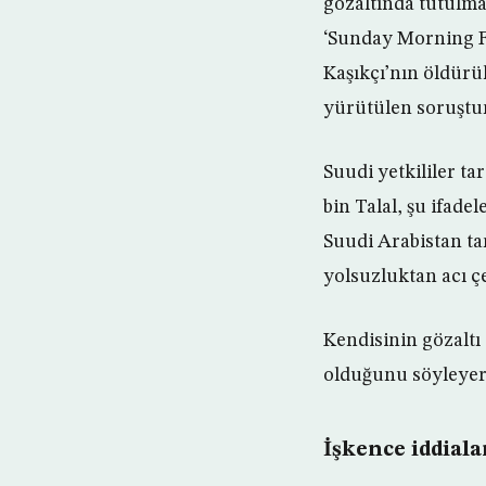
gözaltında tutulm
‘Sunday Morning F
Kaşıkçı’nın öldürü
yürütülen soruştur
Suudi yetkililer ta
bin Talal, şu ifade
Suudi Arabistan t
yolsuzluktan acı ç
Kendisinin gözaltı
olduğunu söyleyere
İşkence iddiala