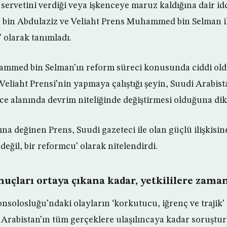
ervetini verdiği veya işkenceye maruz kaldığına dair id
 bin Abdulaziz ve Veliaht Prens Muhammed bin Selman i
 olarak tanımladı.
ammed bin Selman’ın reform süreci konusunda ciddi ol
Veliaht Prensi’nin yapmaya çalıştığı şeyin, Suudi Arabista
e alanında devrim niteliğinde değiştirmesi olduğuna dikk
ına değinen Prens, Suudi gazeteci ile olan güçlü ilişkisi
 değil, bir reformcu’ olarak nitelendirdi.
uçları ortaya çıkana kadar, yetkililere zaman
nsolosluğu’ndaki olayların ‘korkutucu, iğrenç ve trajik’
 Arabistan’ın tüm gerçeklere ulaşılıncaya kadar soruşt