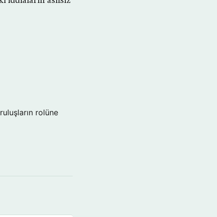
i iddiaların asılsız
ruluşların rolüne