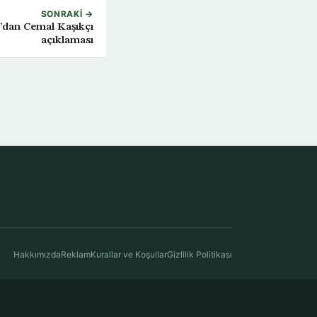
SONRAKI →
l’dan Cemal Kaşıkçı
açıklaması
Hakkımızda
Reklam
Kurallar ve Koşullar
Gizlilik Politikası