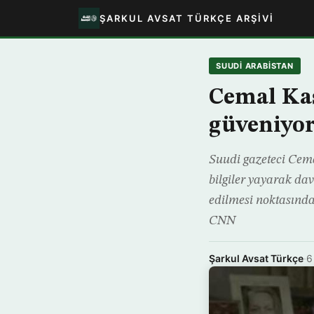
ŞARKUL AVSAT TÜRKÇE ARŞIVI
SUUDI ARABISTAN
Cemal Kaş
güveniyo
Suudi gazeteci Cema
bilgiler yayarak dav
edilmesi noktasında
CNN
Şarkul Avsat Türkçe
·
6