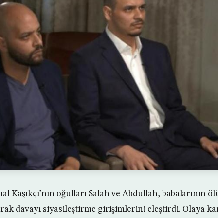
al Kaşıkçı’nın oğulları Salah ve Abdullah, babalarının öl
arak davayı siyasileştirme girişimlerini eleştirdi. Olaya k