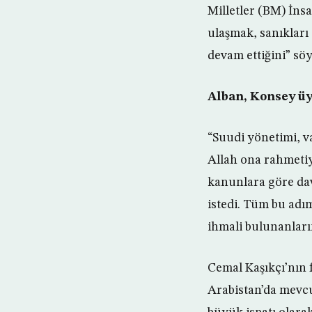
Milletler (BM) İns
ulaşmak, sanıkları
devam ettiğini” söy
Alban, Konsey üy
“Suudi yönetimi, v
Allah ona rahmetiy
kanunlara göre dava
istedi. Tüm bu adım
ihmali bulunanları
Cemal Kaşıkçı’nın 
Arabistan’da mevcu