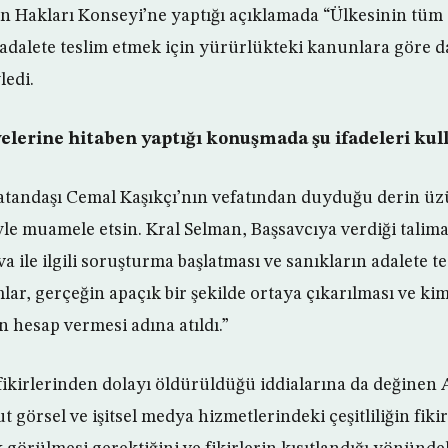
an Hakları Konseyi’ne yaptığı açıklamada “Ülkesinin tüm
 adalete teslim etmek için yürürlükteki kanunlara göre 
ledi.
elerine hitaben yaptığı konuşmada şu ifadeleri kul
atandaşı Cemal Kaşıkçı’nın vefatından duyduğu derin üzü
le muamele etsin. Kral Selman, Başsavcıya verdiği talim
 ile ilgili soruşturma başlatması ve sanıkların adalete t
lar, gerçeğin apaçık bir şekilde ortaya çıkarılması ve ki
n hesap vermesi adına atıldı.”
fikirlerinden dolayı öldürüldüğü iddialarına da değinen 
t görsel ve işitsel medya hizmetlerindeki çeşitliliğin fi