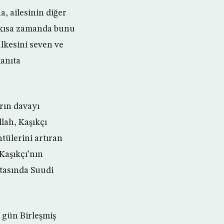
a, ailesinin diğer
 kısa zamanda bunu
ülkesini seven ve
kanıta
arın davayı
llah, Kaşıkçı
ntülerini artıran
Kaşıkçı’nın
ktasında Suudi
 gün Birleşmiş