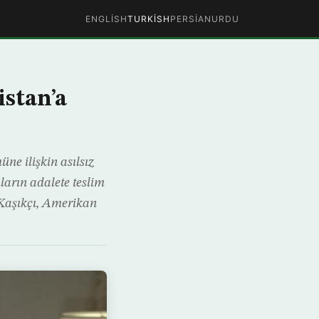
ENGLISH
TURKISH
PERSIAN
URDU
istan’a
ne ilişkin asılsız
uların adalete teslim
 Kaşıkçı, Amerikan