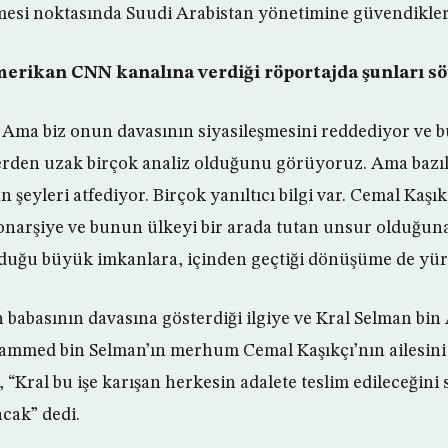
lmesi noktasında Suudi Arabistan yönetimine güvendikleri
merikan CNN kanalına verdiği röportajda şunları sö
Ama biz onun davasının siyasileşmesini reddediyor ve 
rden uzak birçok analiz olduğunu görüyoruz. Ama bazıla
an şeyleri atfediyor. Birçok yanıltıcı bilgi var. Cemal Kaşı
narşiye ve bunun ülkeyi bir arada tutan unsur olduğuna
lduğu büyük imkanlara, içinden geçtiği dönüşüme de yür
n babasının davasına gösterdiği ilgiye ve Kral Selman bin 
mmed bin Selman’ın merhum Cemal Kaşıkçı’nın ailesini 
 “Kral bu işe karışan herkesin adalete teslim edileceğini
cak” dedi.