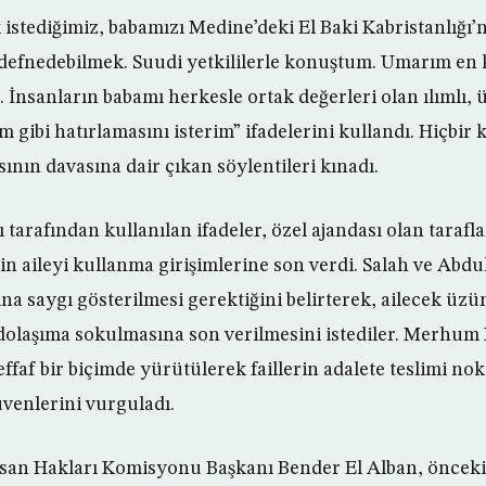
 istediğimiz, babamızı Medine’deki El Baki Kabristanlığı’n
 defnedebilmek. Suudi yetkililerle konuştum. Umarım en
z. İnsanların babamı herkesle ortak değerleri olan ılımlı, 
 gibi hatırlamasını isterim” ifadelerini kullandı. Hiçbir 
nın davasına dair çıkan söylentileri kınadı.
ı tarafından kullanılan ifadeler, özel ajandası olan tarafl
için aileyi kullanma girişimlerine son verdi. Salah ve Abdu
na saygı gösterilmesi gerektiğini belirterek, ailecek üzü
n dolaşıma sokulmasına son verilmesini istediler. Merhum 
effaf bir biçimde yürütülerek faillerin adalete teslimi no
üvenlerini vurguladı.
nsan Hakları Komisyonu Başkanı Bender El Alban, önceki