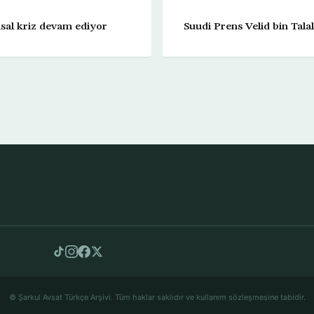
sal kriz devam ediyor
Suudi Prens Velid bin Tala
© Şarkul Avsat Türkçe Arşivi. Tüm haklar saklıdır ve kullanım sözleşmesine tabidir.