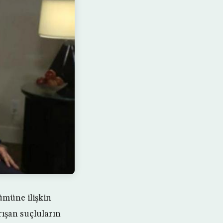
ümüne ilişkin
arışan suçluların