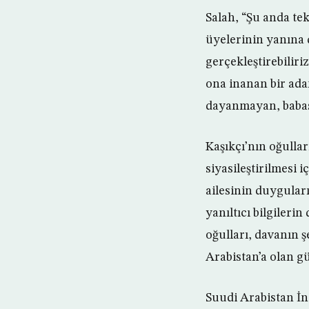
Salah, “Şu anda tek
üyelerinin yanına
gerçekleştirebiliri
ona inanan bir adam
dayanmayan, babası
Kaşıkçı’nın oğullar
siyasileştirilmesi 
ailesinin duyguları
yanıltıcı bilgileri
oğulları, davanın ş
Arabistan’a olan g
Suudi Arabistan İ