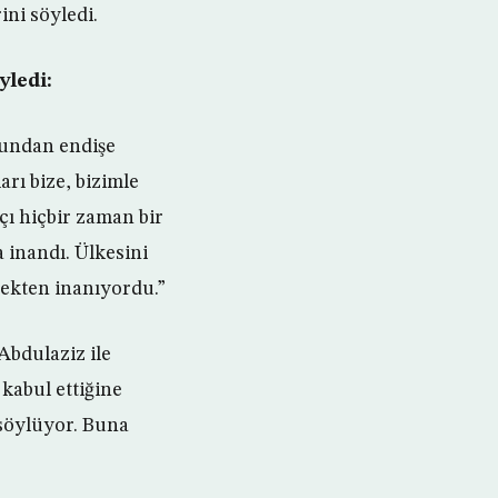
ni söyledi.
yledi:
bundan endişe
rı bize, bizimle
kçı hiçbir zaman bir
 inandı. Ülkesini
ekten inanıyordu.”
Abdulaziz ile
kabul ettiğine
 söylüyor. Buna