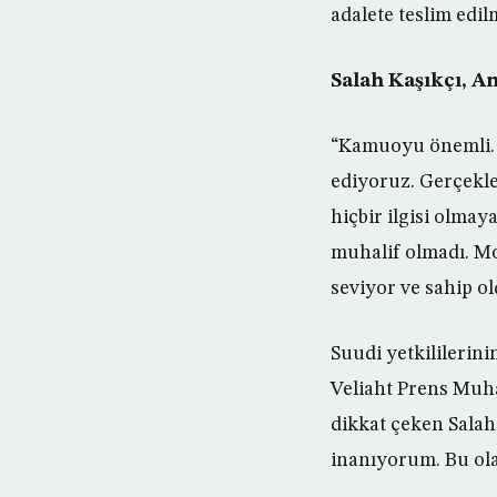
adalete teslim edi
Salah Kaşıkçı, A
“Kamuoyu önemli. 
ediyoruz. Gerçekle
hiçbir ilgisi olmay
muhalif olmadı. Mo
seviyor ve sahip o
Suudi yetkililerini
Veliaht Prens Muha
dikkat çeken Salah,
inanıyorum. Bu ola