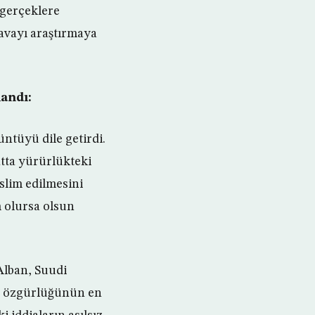
 gerçeklere
davayı araştırmaya
landı:
ntüyü dile getirdi.
atta yürürlükteki
eslim edilmesini
m olursa olsun
Alban, Suudi
kir özgürlüğünün en