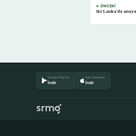
← ÖNCEKI
Sri Lanka’da anaya
Google Play'de
App Store'dan
İndir
İndir