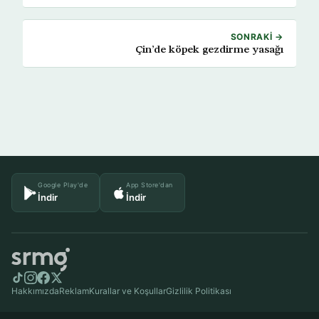
SONRAKI →
Çin’de köpek gezdirme yasağı
Google Play'de
App Store'dan
İndir
İndir
Hakkımızda
Reklam
Kurallar ve Koşullar
Gizlilik Politikası