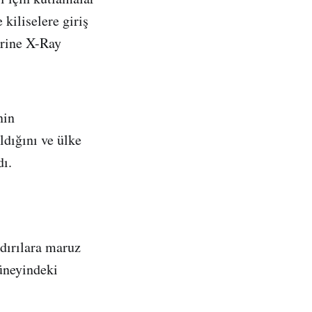
 kiliselere giriş
lerine X-Ray
nin
ldığını ve ülke
dı.
ldırılara maruz
güneyindeki