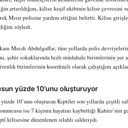
ğin artırıldığını, kilise keşif ekibinin kilise çevresini ve
erek Mısır polisine yardım ettiğini belirtti. Kilise giriş
diğini söyledi.
akanı Mecdi Abdulgaffar, tüm yollarda polis devriyeleri
nı, şehir sokaklarında hızlı müdahale birimlerinin yer a
venlik birimlerinin koordineli olarak çalıştığını açıkla
fusun yüzde 10’unu oluşturuyor
yüzde 10’unu oluşturan Kıptiler son yıllarda çeşitli sa
sonuncusu ise 7 kişinin hayatını kaybettiği Kahire’nin 
tî kilisesine düzenlenen silahlı saldırıydı.