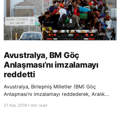
Avustralya, BM Göç
Anlaşması’nı imzalamayı
reddetti
Avustralya, Birleşmiş Milletler (BM) Göç
Anlaşması’nı imzalamayı reddederek, Aralık
ayında Fas’ta düzenlenecek olan uluslararası
21 Kas 2018
1 min read
konferansta BM üyesi ülkeler tarafından
imzalanması beklenen Küresel Göç
Sözleşmesi’ne katılmayacağını açıklayan
ülkelerin yer aldığı uzun listeye dahil oldu.