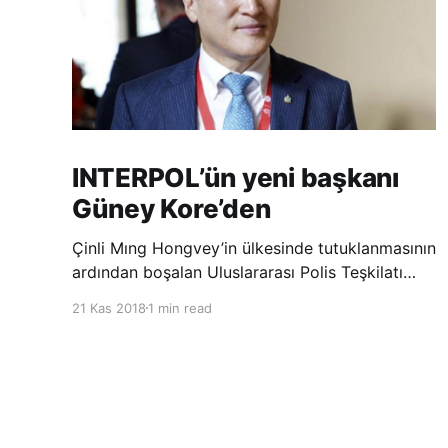
INTERPOL’ün yeni başkanı
Güney Kore’den
Çinli Mıng Hongvey’in ülkesinde tutuklanmasının
ardından boşalan Uluslararası Polis Teşkilatı
(INTERPOL) Başkanlığına Güney Koreli Kim
21 Kas 2018
1 min read
Jong Yang seçildi. INTERPOL Genel Kurulu’nun
Dubai’deki toplantısında yapılan seçimde,
oyların 3’te 2’sini kazanan Kim, teşkilatın yeni