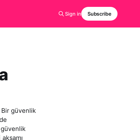
Sign in
Subscribe
a
 Bir güvenlik
lde
 güvenlik
i akşamı