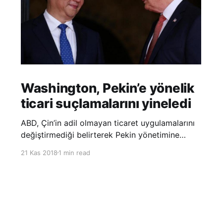
Washington, Pekin’e yönelik
ticari suçlamalarını yineledi
ABD, Çin’in adil olmayan ticaret uygulamalarını
değiştirmediği belirterek Pekin yönetimine
yönelik suçlamalarını yineledi. ABD Ticaret
21 Kas 2018
1 min read
Temsilciliği’nin Çin’in fikri mülkiyet ve teknoloji
transfer politikalarına dair hazırladığı ‘Section
301’ adlı soruşturma raporunun güncellenmiş
halinde