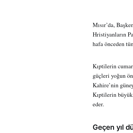
Mısır’da, Başken
Hristiyanların Pa
hafa önceden tüm
Kıptilerin cumar
güçleri yoğun ön
Kahire’nin güney
Kıptilerin büyük
eder.
Geçen yıl d