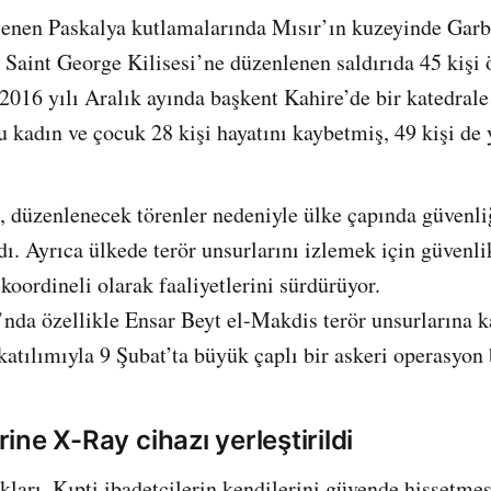
enen Paskalya kutlamalarında Mısır’ın kuzeyinde Garbi
 Saint George Kilisesi’ne düzenlenen saldırıda 45 kişi 
 2016 yılı Aralık ayında başkent Kahire’de bir katedral
u kadın ve çocuk 28 kişi hayatını kaybetmiş, 49 kişi de 
, düzenlenecek törenler nedeniyle ülke çapında güvenli
dı. Ayrıca ülkede terör unsurlarını izlemek için güvenli
 koordineli olarak faaliyetlerini sürdürüyor.
nda özellikle Ensar Beyt el-Makdis terör unsurlarına k
katılımıyla 9 Şubat’ta büyük çaplı bir askeri operasyon 
erine X-Ray cihazı yerleştirildi
kları, Kıpti ibadetçilerin kendilerini güvende hissetmes