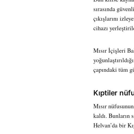
sırasında güvenli
çıkışlarını izley
cihazı yerleştiril
Mısır İçişleri B
yoğunlaştırıldığı
çapındaki tüm gü
Kıptiler nü
Mısır nüfusunun 
kaldı. Bunların 
Helvan’da bir Kıp