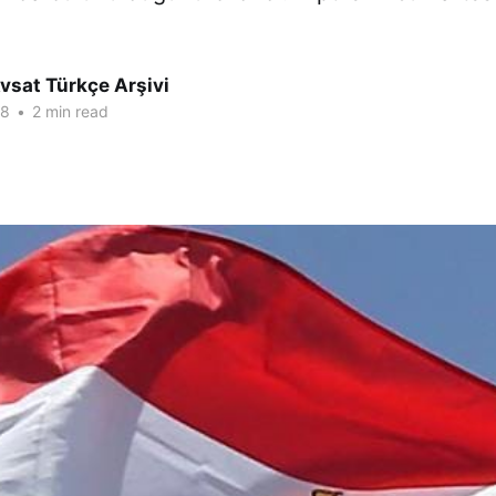
vsat Türkçe Arşivi
18
•
2 min read