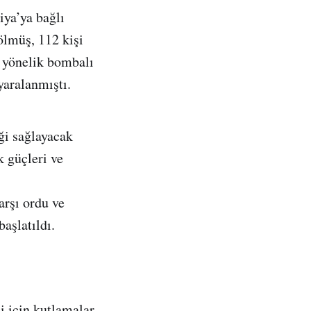
ya’ya bağlı
ölmüş, 112 kişi
e yönelik bombalı
yaralanmıştı.
ği sağlayacak
k güçleri ve
arşı ordu ve
başlatıldı.
i için kutlamalar