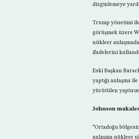
dizginlemeye yard
Trump yönetimi ile
görüşmek üzere Wa
nükleer anlaşmadan
ifadelerini kullandı
Eski Başkan Barack
yaptığı anlaşma ile
yürütülen yaptırıml
Johnson makalesi
“Ortadoğu bölgesin
anlaşma nükleer si