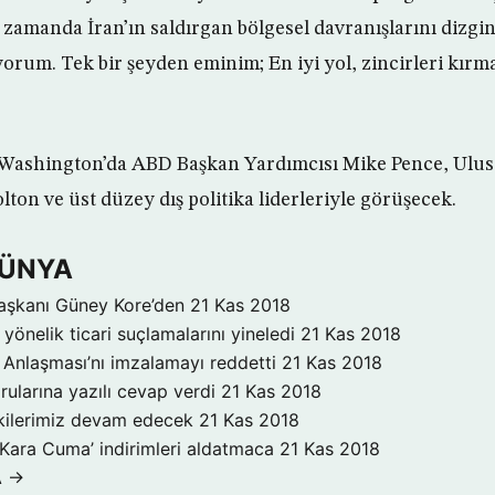
ı zamanda İran’ın saldırgan bölgesel davranışlarını dizg
um. Tek bir şeyden eminim; En iyi yol, zincirleri kırm
 Washington’da ABD Başkan Yardımcısı Mike Pence, Ulus
ton ve üst düzey dış politika liderleriyle görüşecek.
DÜNYA
aşkanı Güney Kore’den
21 Kas 2018
yönelik ticari suçlamalarını yineledi
21 Kas 2018
Anlaşması’nı imzalamayı reddetti
21 Kas 2018
rularına yazılı cevap verdi
21 Kas 2018
işkilerimiz devam edecek
21 Kas 2018
‘Kara Cuma’ indirimleri aldatmaca
21 Kas 2018
A →