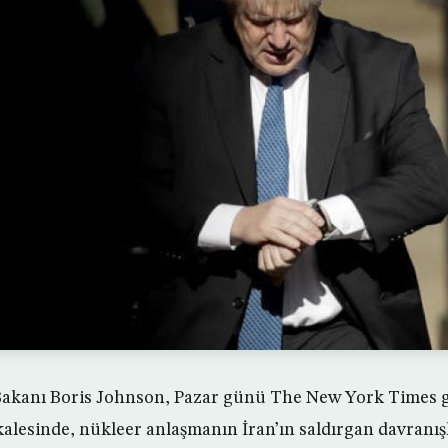
i Bakanı Boris Johnson, Pazar günü The New York Times 
alesinde, nükleer anlaşmanın İran’ın saldırgan davranış