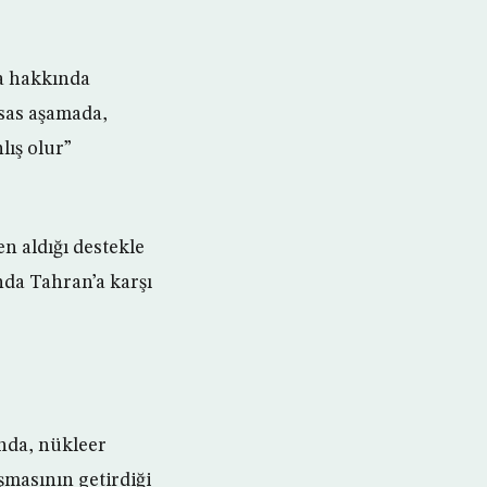
a hakkında
sas aşamada,
lış olur”
n aldığı destekle
nda Tahran’a karşı
ında, nükleer
şmasının getirdiği