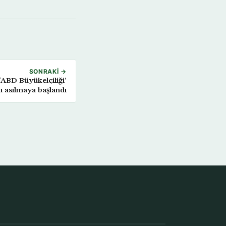
SONRAKI →
‘ABD Büyükelçiliği’
rı asılmaya başlandı