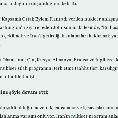
ımcı olduğunu düşündüğünü belirtti.
 Kapsamlı Ortak Eylem Planı adı verilen nükleer anlaşm
shington’u ziyaret eden Johnson makalesinde, “Bu has
 çekilmek ve İran’a getirdiği kısıtlamaları kaldırmak yan
.
 Obama’nın, Çin, Rusya, Almanya, Fransa ve İngiltere’de
 nükleer silah programını terk etme taahhütleri karşılığı
ar hafifletilmişti.
ne şöyle devam etti;
in şahit olduğu mevcut iç çatışmalar ve iç savaşlar sıras
lahlanma yarışını önlüyor. İran’ın nükleer program anla