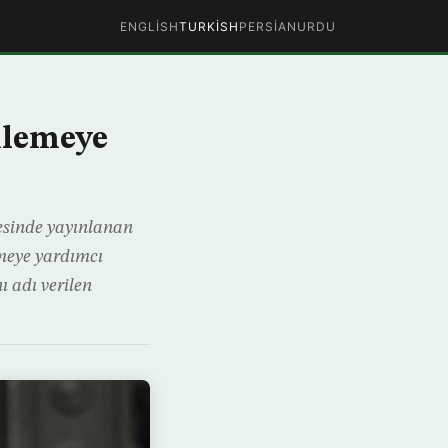
ENGLISH
TURKISH
PERSIAN
URDU
nlemeye
tesinde yayınlanan
emeye yardımcı
 adı verilen