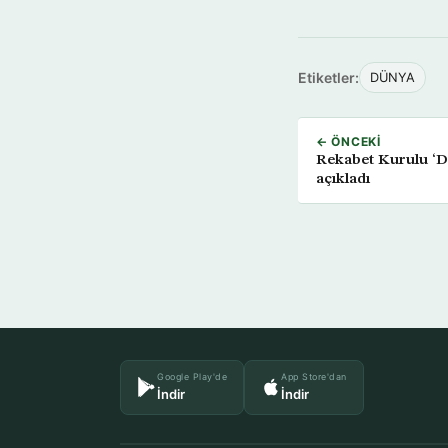
Etiketler:
DÜNYA
← ÖNCEKI
Rekabet Kurulu ‘D
açıkladı
Google Play'de
App Store'dan
İndir
İndir