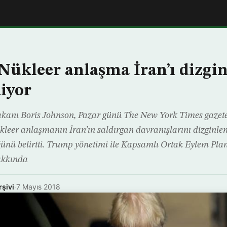
Nükleer anlaşma İran’ı dizgi
iyor
 Bakanı Boris Johnson, Pazar günü The New York Times gaze
kleer anlaşmanın İran’ın saldırgan davranışlarını dizginl
ü belirtti. Trump yönetimi ile Kapsamlı Ortak Eylem Planı
akkında
rşivi
·
7 Mayıs 2018