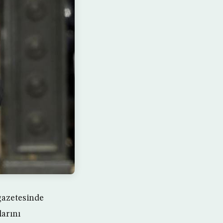
gazetesinde
larını