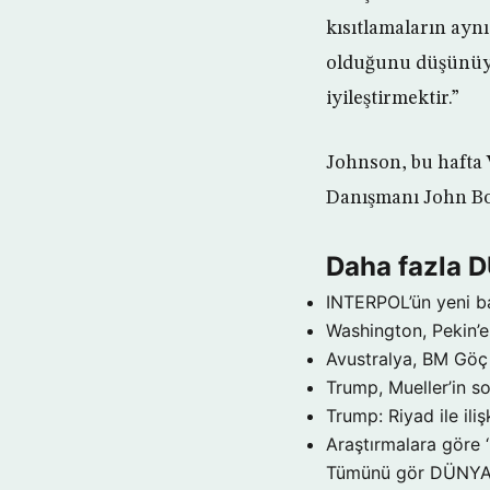
kısıtlamaların ayn
olduğunu düşünüyor
iyileştirmektir.”
Johnson, bu hafta
Danışmanı John Bol
Daha fazla 
INTERPOL’ün yeni b
Washington, Pekin’e 
Avustralya, BM Göç 
Trump, Mueller’in so
Trump: Riyad ile il
Araştırmalara göre 
Tümünü gör DÜNY