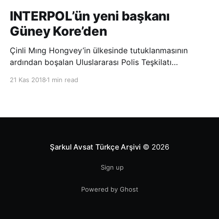
INTERPOL’ün yeni başkanı
Güney Kore’den
Çinli Mıng Hongvey’in ülkesinde tutuklanmasının
ardından boşalan Uluslararası Polis Teşkilatı
(INTERPOL) Başkanlığına Güney Koreli Kim Jong Yang
21 Kas 2018
1 min read
seçildi. INTERPOL Genel Kurulu’nun Dubai’deki
toplantısında yapılan seçimde, oyların 3’te 2’sini
kazanan Kim, teşkilatın yeni
Şarkul Avsat Türkçe Arşivi
© 2026
Sign up
Powered by Ghost