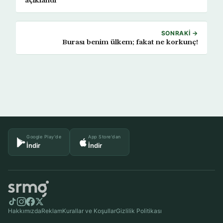
açıklandı
SONRAKI →
Burası benim ülkem; fakat ne korkunç!
Google Play'de
App Store'dan
İndir
İndir
Hakkımızda
Reklam
Kurallar ve Koşullar
Gizlilik Politikası