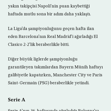
yakın takipçisi Napoli’nin puan kaybettiği
haftada mutlu sona bir adım daha yaklaştı.
La Liga’da şampiyonluğunu geçen hafta ilan
eden Barcelona’nın Real Madrid’i ağırladığı El
Clasico 2-2’lik beraberlikle bitti.
Diğer büyük liglerde şampiyonluğu
garantileyen takımlardan Bayern Münih haftayı
galibiyetle kapatırken, Manchester City ve Paris
Saint-Germain (PSG) beraberlikle yetindi.
Serie A