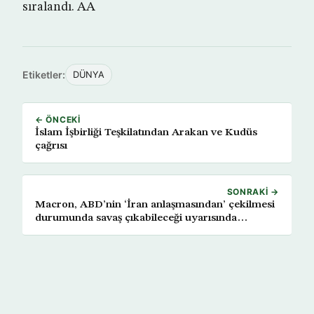
sıralandı. AA
Etiketler:
DÜNYA
← ÖNCEKI
İslam İşbirliği Teşkilatından Arakan ve Kudüs
çağrısı
SONRAKI →
Macron, ABD’nin ‘İran anlaşmasından’ çekilmesi
durumunda savaş çıkabileceği uyarısında
bulundu