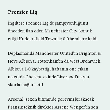
Premier Lig
İngiltere Premier Lig’de şampiyonluğunu
önceden ilan eden Manchester City, konuk
ettiği Huddersfield Town ile 0-0 berabere kaldı.
Deplasmanda Manchester United’ın Brighton &
Hove Albion’a, Tottenham’ın da West Bromwich
Albion’a 1-0 kaybettiği haftanın öne çıkan
maçında Chelsea, evinde Liverpool’u aynı
skorla mağlup etti.
Arsenal, sezon bitiminde görevini bırakacak
Fransız teknik direktör Arsene Wenger’in son