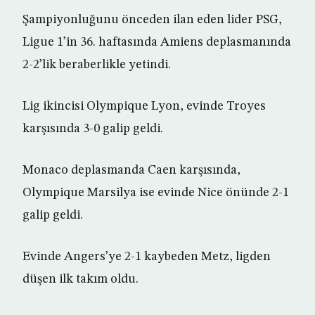
Şampiyonluğunu önceden ilan eden lider PSG,
Ligue 1’in 36. haftasında Amiens deplasmanında
2-2’lik beraberlikle yetindi.
Lig ikincisi Olympique Lyon, evinde Troyes
karşısında 3-0 galip geldi.
Monaco deplasmanda Caen karşısında,
Olympique Marsilya ise evinde Nice önünde 2-1
galip geldi.
Evinde Angers’ye 2-1 kaybeden Metz, ligden
düşen ilk takım oldu.