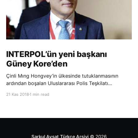
INTERPOL’ün yeni başkanı
Güney Kore’den
Çinli Mıng Hongvey’in ülkesinde tutuklanmasının
ardından boşalan Uluslararası Polis Teşkilatı
(INTERPOL) Başkanlığına Güney Koreli Kim Jong Yang
21 Kas 2018
1 min read
seçildi. INTERPOL Genel Kurulu’nun Dubai’deki
toplantısında yapılan seçimde, oyların 3’te 2’sini
kazanan Kim, teşkilatın yeni
Şarkul Avsat Türkçe Arşivi
© 2026