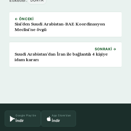
Etiketler:
DÜNYA
← ÖNCEKI
Sisi’den Suudi Arabistan-BAE Koordinasyon
Meclisi’ne övgü
SONRAKI →
Suudi Arabistan’dan İran ile bağlantılı 4 kişiye
idam kararı
Google Play'de
App Store'dan
İndir
İndir