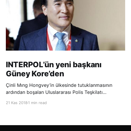
INTERPOL’ün yeni başkanı
Güney Kore’den
Çinli Mıng Hongvey’in ülkesinde tutuklanmasının
ardından boşalan Uluslararası Polis Teşkilatı
(INTERPOL) Başkanlığına Güney Koreli Kim Jong Yang
21 Kas 2018
1 min read
seçildi. INTERPOL Genel Kurulu’nun Dubai’deki
toplantısında yapılan seçimde, oyların 3’te 2’sini
kazanan Kim, teşkilatın yeni