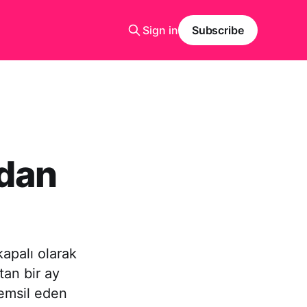
Sign in
Subscribe
dan
kapalı olarak
an bir ay
temsil eden