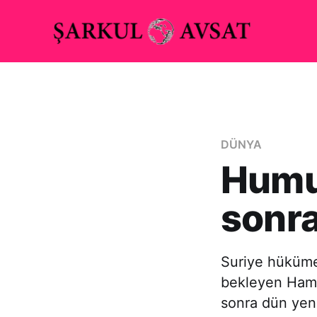
DÜNYA
Humu
sonra
Suriye hükümeti
bekleyen Hama
sonra dün yeni