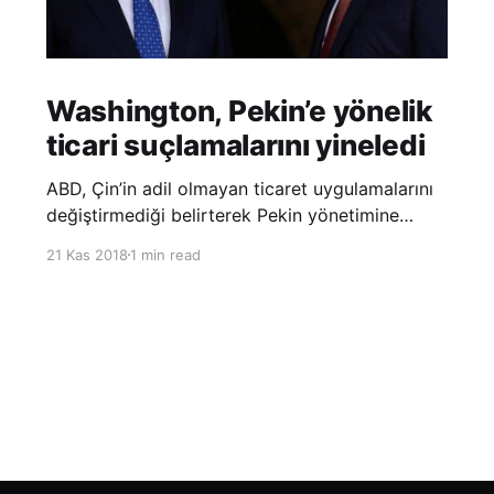
Washington, Pekin’e yönelik
ticari suçlamalarını yineledi
ABD, Çin’in adil olmayan ticaret uygulamalarını
değiştirmediği belirterek Pekin yönetimine
yönelik suçlamalarını yineledi. ABD Ticaret
21 Kas 2018
1 min read
Temsilciliği’nin Çin’in fikri mülkiyet ve teknoloji
transfer politikalarına dair hazırladığı ‘Section
301’ adlı soruşturma raporunun güncellenmiş
halinde