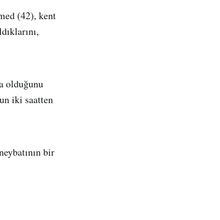
med (42), kent
dıklarını,
da olduğunu
un iki saatten
neybatının bir