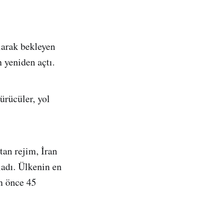
larak bekleyen
 yeniden açtı.
ürücüler, yol
tan rejim, İran
ladı. Ülkenin en
n önce 45