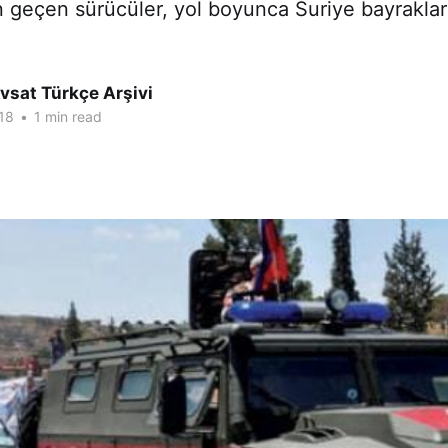
 geçen sürücüler, yol boyunca Suriye bayrakları
vsat Türkçe Arşivi
18
•
1 min read