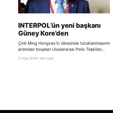
INTERPOL’ün yeni başkanı
Güney Kore’den
Çinli Mıng Hongvey’in ülkesinde tutuklanmasının
ardından boşalan Uluslararası Polis Teşkilatı
(INTERPOL) Başkanlığına Güney Koreli Kim
21 Kas 2018
1 min read
Jong Yang seçildi. INTERPOL Genel Kurulu’nun
Dubai’deki toplantısında yapılan seçimde,
oyların 3’te 2’sini kazanan Kim, teşkilatın yeni