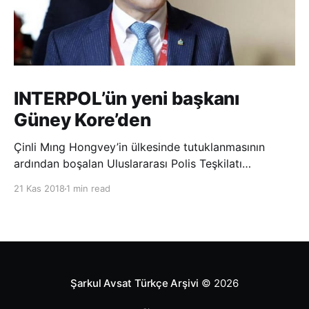
INTERPOL’ün yeni başkanı
Güney Kore’den
Çinli Mıng Hongvey’in ülkesinde tutuklanmasının
ardından boşalan Uluslararası Polis Teşkilatı
(INTERPOL) Başkanlığına Güney Koreli Kim Jong Yang
21 Kas 2018
1 min read
seçildi. INTERPOL Genel Kurulu’nun Dubai’deki
toplantısında yapılan seçimde, oyların 3’te 2’sini
kazanan Kim, teşkilatın yeni
Şarkul Avsat Türkçe Arşivi
© 2026