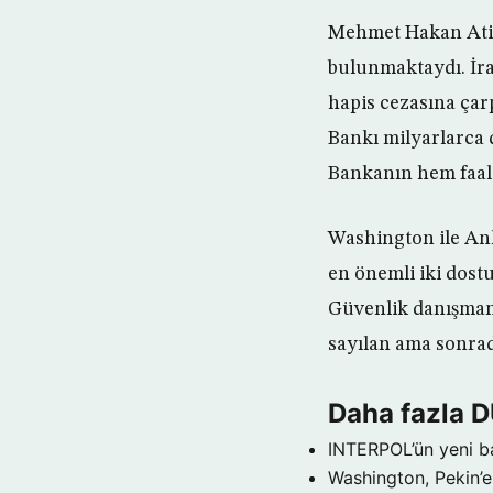
Mehmet Hakan Atill
bulunmaktaydı. İra
hapis cezasına çar
Bankı milyarlarca 
Bankanın hem faaliy
Washington ile An
en önemli iki dostu
Güvenlik danışmanı
sayılan ama sonrada
Daha fazla 
INTERPOL’ün yeni b
Washington, Pekin’e 