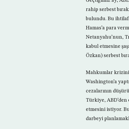
Geçtiğimiz ay, ABD
rahip serbest bıra
bulundu. Bu ihtila
Hamas’a para verme
Netanyahu’nun, Tr
kabul etmesine şaş
Özkan) serbest bıra
Mahkumlar krizini
Washington’a yaptı
cezalarının düşürü
Türkiye, ABD’den e
etmesini istiyor. 
darbeyi planlamakl