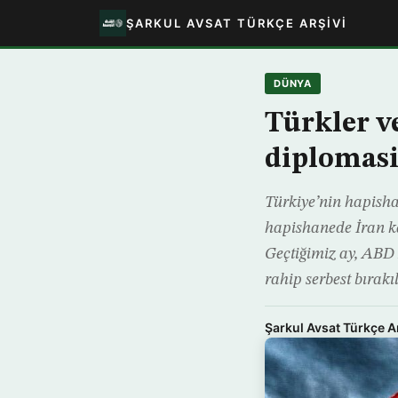
ŞARKUL AVSAT TÜRKÇE ARŞIVI
DÜNYA
Türkler v
diplomasi
Türkiye’nin hapisha
hapishanede İran k
Geçtiğimiz ay, ABD 
rahip serbest bırak
Şarkul Avsat Türkçe A