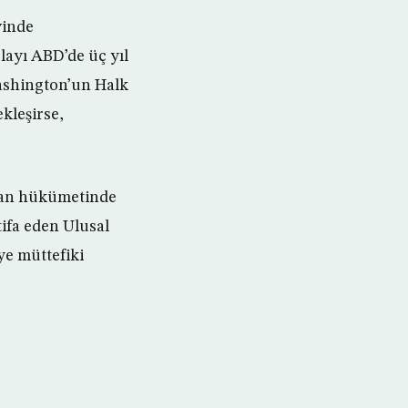
vinde
layı ABD’de üç yıl
Washington’un Halk
kleşirse,
ikan hükümetinde
tifa eden Ulusal
ye müttefiki