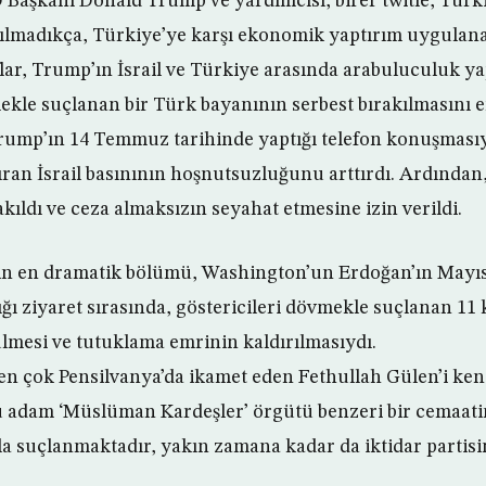
 Başkanı Donald Trump ve yardımcısı, birer twitle, Türki
kılmadıkça, Türkiye’ye karşı ekonomik yaptırım uygulan
flar, Trump’ın İsrail ve Türkiye arasında arabuluculuk y
kle suçlanan bir Türk bayanının serbest bırakılmasını e
ump’ın 14 Temmuz tarihinde yaptığı telefon konuşmasıyl
ıran İsrail basınının hoşnutsuzluğunu arttırdı. Ardında
kıldı ve ceza almaksızın seyahat etmesine izin verildi.
n en dramatik bölümü, Washington’un Erdoğan’ın Mayı
ğı ziyaret sırasında, göstericileri dövmekle suçlanan 1
lmesi ve tutuklama emrinin kaldırılmasıydı.
n çok Pensilvanya’da ikamet eden Fethullah Gülen’i ken
Bu adam ‘Müslüman Kardeşler’ örgütü benzeri bir cemaatin
a suçlanmaktadır, yakın zamana kadar da iktidar partisin