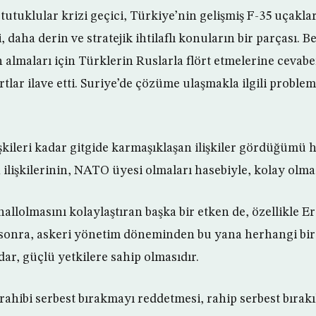
tutuklular krizi geçici, Türkiye’nin gelişmiş F-35 uçakla
, daha derin ve stratejik ihtilaflı konuların bir parçası. 
n almaları için Türklerin Ruslarla flört etmelerine cevabe
tlar ilave etti. Suriye’de çözüme ulaşmakla ilgili proble
şkileri kadar gitgide karmaşıklaşan ilişkiler gördüğümü 
n ilişkilerinin, NATO üyesi olmaları hasebiyle, kolay olm
 hallolmasını kolaylaştıran başka bir etken de, özellikle 
 sonra, askeri yönetim döneminden bu yana herhangi bir
ar, güçlü yetkilere sahip olmasıdır.
rahibi serbest bırakmayı reddetmesi, rahip serbest bırak