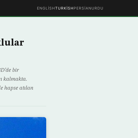
ENGLISH
TURKISH
PERSIAN
URDU
lular
D’de bir
ı kalmakta.
de hapse atılan