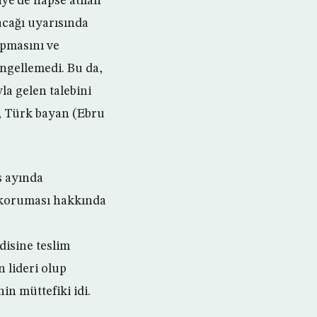
ye’de hapse atılan
acağı uyarısında
apmasını ve
ngellemedi. Bu da,
a gelen talebini
n, Türk bayan (Ebru
s ayında
1 koruması hakkında
disine teslim
 lideri olup
in müttefiki idi.