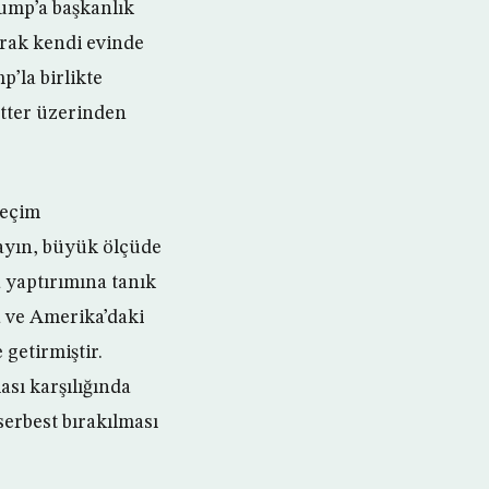
rump’a başkanlık
arak kendi evinde
p’la birlikte
itter üzerinden
seçim
ayın, büyük ölçüde
 yaptırımına tanık
a ve Amerika’daki
 getirmiştir.
ası karşılığında
erbest bırakılması