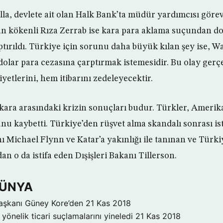
a, devlete ait olan Halk Bank’ta müdür yardımcısı göre
n kökenli Rıza Zerrab ise kara para aklama suçundan do
ptırıldı. Türkiye için sorunu daha büyük kılan şey ise, 
dolar para cezasına çarptırmak istemesidir. Bu olay gerçe
etlerini, hem itibarını zedeleyecektir.
kara arasındaki krizin sonuçları budur. Türkler, Amer
nu kaybetti. Türkiye’den rüşvet alma skandalı sonrası is
 Michael Flynn ve Katar’a yakınlığı ile tanınan ve Türki
n o da istifa eden Dışişleri Bakanı Tillerson.
DÜNYA
aşkanı Güney Kore’den
21 Kas 2018
yönelik ticari suçlamalarını yineledi
21 Kas 2018