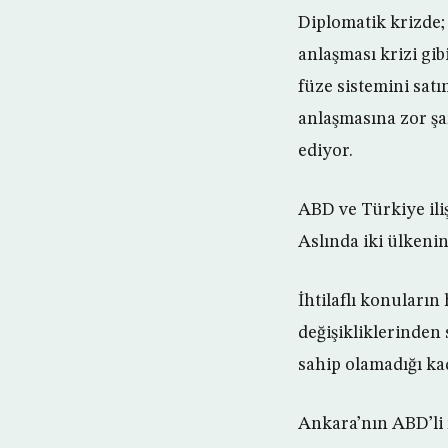
Diplomatik krizde; 
anlaşması krizi gibi
füze sistemini satı
anlaşmasına zor şar
ediyor.
ABD ve Türkiye ili
Aslında iki ülkeni
İhtilaflı konuların
değişikliklerinden
sahip olamadığı kad
Ankara’nın ABD’li 