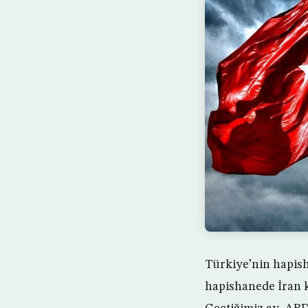
Türkiye’nin hapish
hapishanede İran k