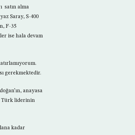
rı satın alma
Beyaz Saray, S-400
n, F-35
mler ise hala devam
hatırlamıyorum.
ası gerekmektedir.
Erdoğan’ın, anayasa
 Türk liderinin
ılana kadar