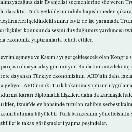
kalmayacağına dair Evanjelist seçmenlerine söz veren T
lı olacaktır. Türk yetkililerin rahibi hapishaneden çıkar
leştirmeleri şeklindeki sınırlı taviz de işe yaramadı. Trum
sı ilişkiler konusunda sesini duyduğumuz yardımcısı tw
la ekonomik yaptırımlarla tehdit ettiler.
 evrimleşmeye ve Kasım ayı gerçekleşecek olan Kongre 
 parçası olmaya aday görünüyor. Bu da önümüzdeki üç 
carete dayanan Türkiye ekonomisinin ABD’nin daha fazla
na geliyor. ABD’nin iki Türk bakanına yaptırım uygulam
ndurma kararı diplomatik ilişkileri daha da karmaşık hale
rkler, İzmir’de ev hapsinde tutulan rahibin serbest kalm
kum bulunan büyük bir Türk bankasının yöneticisinin s
tkililerle takas görüşmeleri yapma peşindeler.