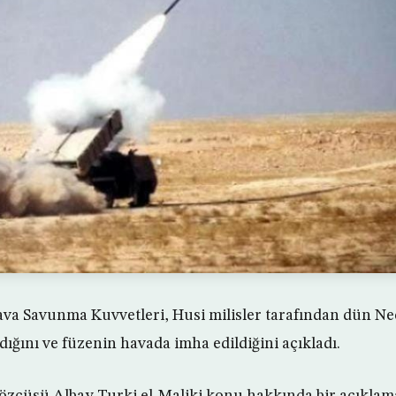
va Savunma Kuvvetleri, Husi milisler tarafından dün Ne
ıldığını ve füzenin havada imha edildiğini açıkladı.
özcüsü Albay Turki el-Maliki konu hakkında bir açıklam