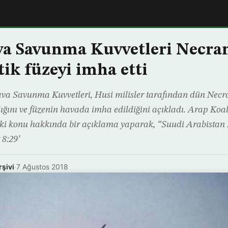
a Savunma Kuvvetleri Necran
tik füzeyi imha etti
va Savunma Kuvvetleri, Husi milisler tarafından dün Necra
ıldığını ve füzenin havada imha edildiğini açıkladı. Arap Ko
iki konu hakkında bir açıklama yaparak, “Suudi Arabist
 8:29’
rşivi
·
7 Ağustos 2018