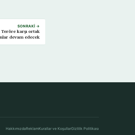
SONRAKI →
 Teröre karşı ortak
nlar devam edecek
Hakkımızda
Reklam
Kurallar ve Koşullar
Gizlilik Politikası