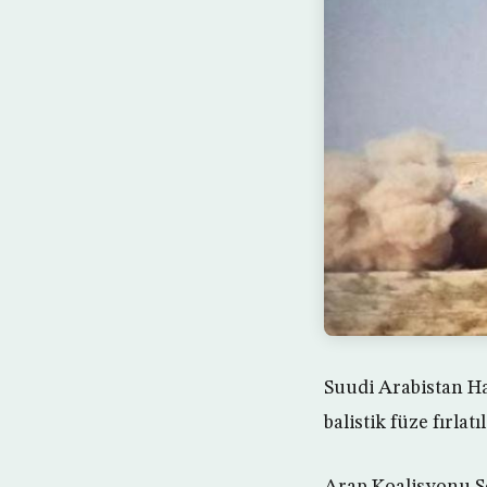
Suudi Arabistan Ha
balistik füze fırlat
Arap Koalisyonu S