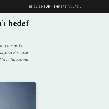
ENGLISH
TURKISH
PERSIAN
URDU
’ı hedef
n şehrine bir
alisyonu Sözcüsü
an Hava Savunma