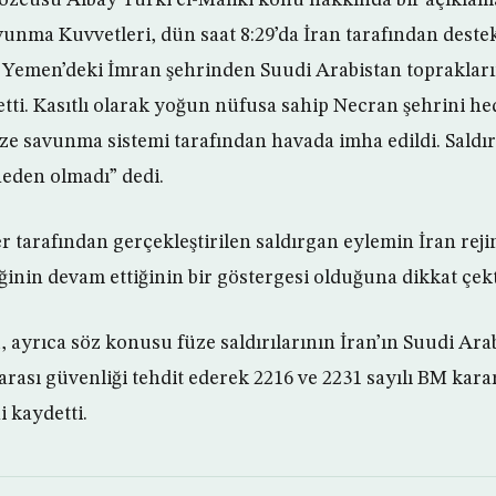
unma Kuvvetleri, dün saat 8:29’da İran tarafından deste
n Yemen’deki İmran şehrinden Suudi Arabistan toprakların
it etti. Kasıtlı olarak yoğun nüfusa sahip Necran şehrini he
ze savunma sistemi tarafından havada imha edildi. Saldır
eden olmadı” dedi.
er tarafından gerçekleştirilen saldırgan eylemin İran rej
ğinin devam ettiğinin bir göstergesi olduğuna dikkat çekt
ayrıca söz konusu füze saldırılarının İran’ın Suudi Arab
arası güvenliği tehdit ederek 2216 ve 2231 sayılı BM karar
i kaydetti.