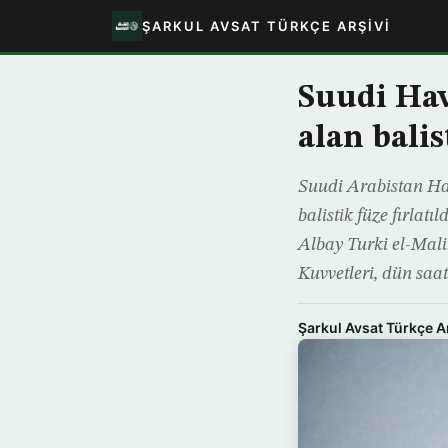
ŞARKUL AVSAT TÜRKÇE ARŞIVI
Suudi Hav
alan balis
Suudi Arabistan Ha
balistik füze fırlat
Albay Turki el-Mal
Kuvvetleri, dün saat
Şarkul Avsat Türkçe A