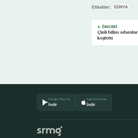
Etiketler:
DÜNYA
← ÖNCEKI
Çinli bilim adamlar
keşfetti
Google Play'de
App Store'dan
İndir
İndir