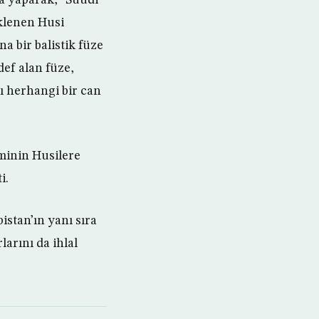
klenen Husi
a bir balistik füze
def alan füze,
ı herhangi bir can
iminin Husilere
i.
istan’ın yanı sıra
larını da ihlal