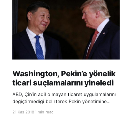
Washington, Pekin’e yönelik
ticari suçlamalarını yineledi
ABD, Çin’in adil olmayan ticaret uygulamalarını
değiştirmediği belirterek Pekin yönetimine
yönelik suçlamalarını yineledi. ABD Ticaret
21 Kas 2018
1 min read
Temsilciliği’nin Çin’in fikri mülkiyet ve teknoloji
transfer politikalarına dair hazırladığı ‘Section
301’ adlı soruşturma raporunun güncellenmiş