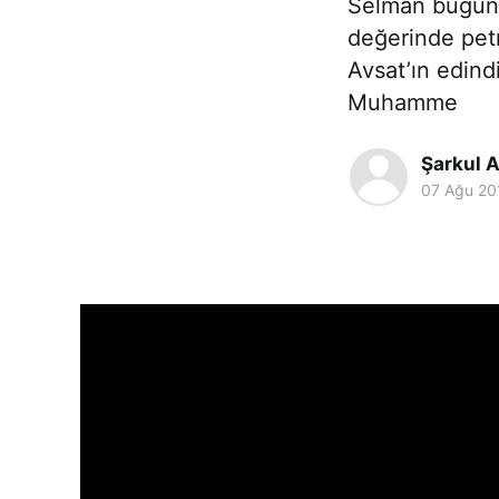
Selman bugün Y
değerinde petr
Avsat’ın edind
Muhamme
Şarkul A
07 Ağu 20