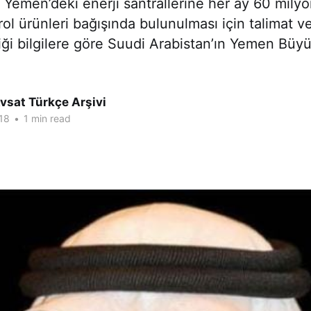
emen’deki enerji santrallerine her ay 60 milyo
ol ürünleri bağışında bulunulması için talimat ve
iği bilgilere göre Suudi Arabistan’ın Yemen Büyü
vsat Türkçe Arşivi
18
•
1 min read