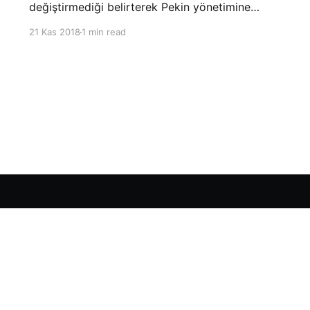
değiştirmediği belirterek Pekin yönetimine
yönelik suçlamalarını yineledi. ABD Ticaret
21 Kas 2018
1 min read
Temsilciliği’nin Çin’in fikri mülkiyet ve teknoloji
transfer politikalarına dair hazırladığı ‘Section
301’ adlı soruşturma raporunun güncellenmiş
halinde
Sign up