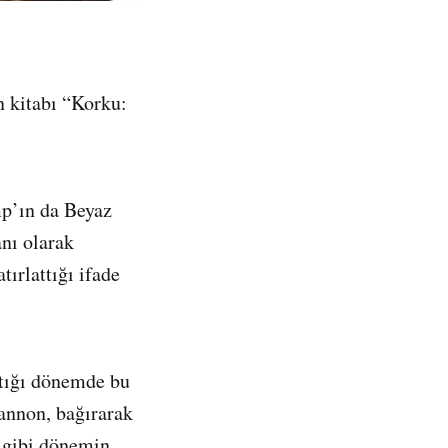
 kitabı “Korku:
mp’ın da Beyaz
nı olarak
ırlattığı ifade
ptığı dönemde bu
annon, bağırarak
i gibi dönemin