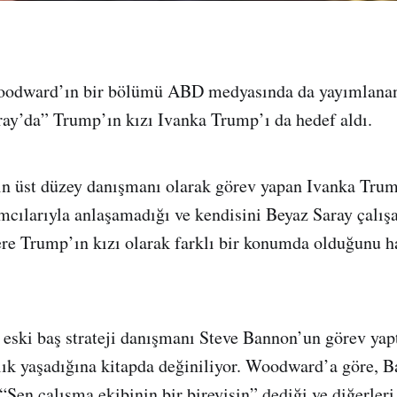
odward’ın bir bölümü ABD medyasında da yayımlanan
ay’da” Trump’ın kızı Ivanka Trump’ı da hedef aldı.
ın üst düzey danışmanı olarak görev yapan Ivanka Tru
mcılarıyla anlaşamadığı ve kendisini Beyaz Saray çalışa
re Trump’ın kızı olarak farklı bir konumda olduğunu hat
eski baş strateji danışmanı Steve Bannon’un görev ya
lık yaşadığına kitapda değiniliyor. Woodward’a göre, B
Sen çalışma ekibinin bir bireyisin” dediği ve diğerler