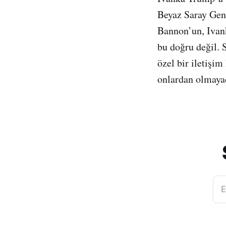
Beyaz Saray Gene
Bannon’un, Ivank
bu doğru değil. S
özel bir iletişi
onlardan olmayac
E