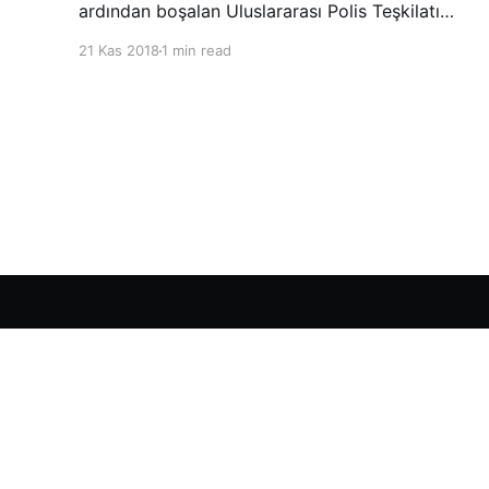
ardından boşalan Uluslararası Polis Teşkilatı
(INTERPOL) Başkanlığına Güney Koreli Kim
21 Kas 2018
1 min read
Jong Yang seçildi. INTERPOL Genel Kurulu’nun
Dubai’deki toplantısında yapılan seçimde,
oyların 3’te 2’sini kazanan Kim, teşkilatın yeni
Şarkul Avsat Türkçe Arşivi
© 2026