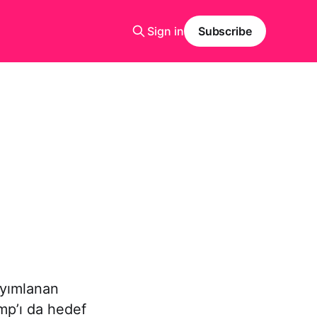
Sign in
Subscribe
yımlanan
mp’ı da hedef