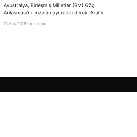
Avustralya, Birleşmiş Milletler (BM) Göç
Anlaşması’nı imzalamayı reddederek, Aralık
ayında Fas’ta düzenlenecek olan uluslararası
21 Kas 2018
1 min read
konferansta BM üyesi ülkeler tarafından
imzalanması beklenen Küresel Göç
Sözleşmesi’ne katılmayacağını açıklayan
ülkelerin yer aldığı uzun listeye dahil oldu.
Powered by Ghost