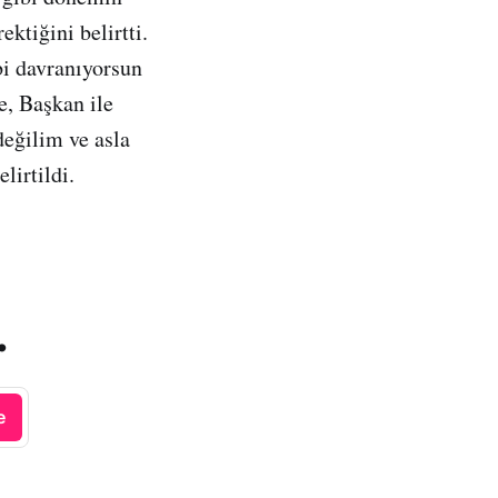
ktiğini belirtti.
bi davranıyorsun
e, Başkan ile
değilim ve asla
lirtildi.
.
e