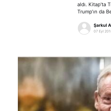
aldı. Kitap’ta
Trump’ın da Be
Şarkul A
07 Eyl 201