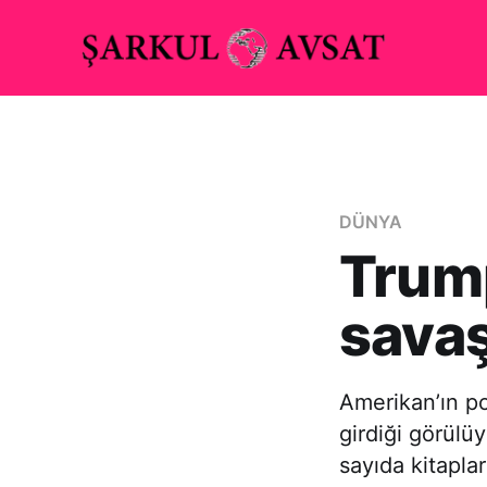
DÜNYA
Trump
savaş
Amerikan’ın po
girdiği görülüy
sayıda kitapla