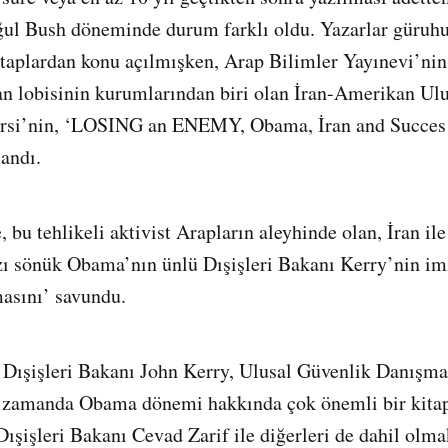
ğul Bush döneminde durum farklı oldu. Yazarlar güruh
itaplardan konu açılmışken, Arap Bilimler Yayınevi’nin
n lobisinin kurumlarından biri olan İran-Amerikan Ul
Parsi’nin, ‘LOSING an ENEMY, Obama, İran and Succes
landı.
 bu tehlikeli aktivist Arapların aleyhinde olan, İran ile
ızı sönük Obama’nın ünlü Dışişleri Bakanı Kerry’nin im
asını’ savundu.
 Dışişleri Bakanı John Kerry, Ulusal Güvenlik Danışma
 zamanda Obama dönemi hakkında çok önemli bir kitap 
Dışişleri Bakanı Cevad Zarif ile diğerleri de dahil olma