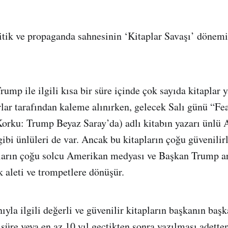
tik ve propaganda sahnesinin ‘Kitaplar Savaşı’ dönemi
mp ile ilgili kısa bir süre içinde çok sayıda kitaplar y
lar tarafından kaleme alınırken, gelecek Salı günü “Fe
orku: Trump Beyaz Saray’da) adlı kitabın yazarı ünlü 
i ünlüleri de var. Ancak bu kitapların çoğu güvenilir
ların çoğu solcu Amerikan medyası ve Başkan Trump ar
k aleti ve trompetlere dönüşür.
ıyla ilgili değerli ve güvenilir kitapların başkanın başk
süre veya en az 10 yıl geçtikten sonra yazılması adett