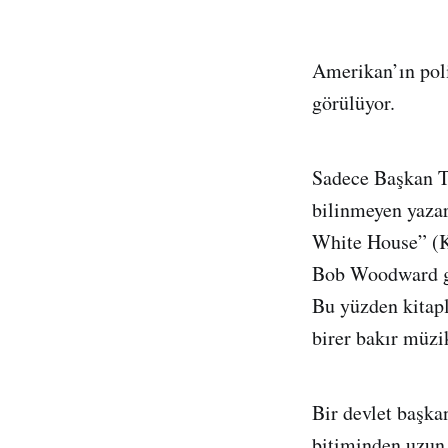
Amerikan’ın poli
görülüyor.
Sadece Başkan Tru
bilinmeyen yazar
White House” (K
Bob Woodward gib
Bu yüzden kitap
birer bakır müzi
Bir devlet başkan
bitiminden uzun 