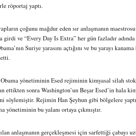
le röportaj yaptı.
Arapların çoğunu mağdur eden sır anlaşmanın maestrosu
a girdi ve “Every Day Is Extra” her gün fazladır adında 
bama’nın Suriye yarasını açtığını ve bu yarayı kanama 
etti.
, Obama yönetiminin Esed rejiminin kimyasal silah st
ilan ettikten sonra Washington’un Beşar Esed’in hala kim
ni söylemiştir. Rejimin Han Şeyhun gibi bölgelere yapt
ma yönetiminin bu yalanı ortaya çıkmıştır.
rılan anlaşmanın gerçekleşmesi için sarfettiği çabayı uz