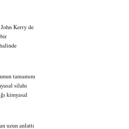
 John Kerry de
bir
halinde
okunun tamamını
yasal silahı
ığı kimyasal
un uzun anlattı