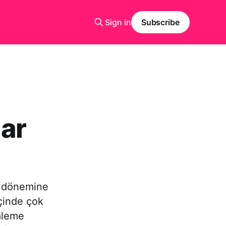
Sign in
Subscribe
ar
ı’ dönemine
içinde çok
kaleme