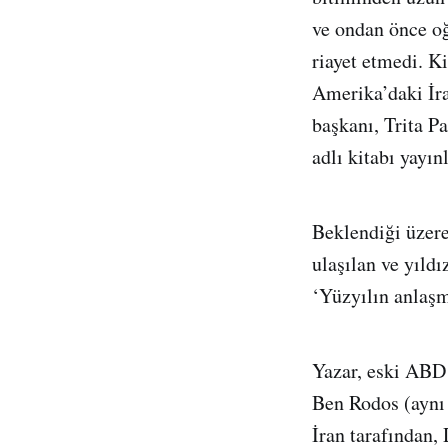
ve ondan önce o
riayet etmedi. K
Amerika’daki İra
başkanı, Trita 
adlı kitabı yayın
Beklendiği üzere,
ulaşılan ve yıld
‘Yüzyılın anlaşm
Yazar, eski ABD
Ben Rodos (aynı
İran tarafından, 