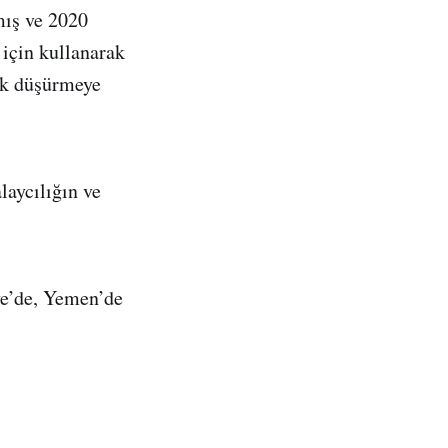
mış ve 2020
için kullanarak
ük düşürmeye
laycılığın ve
iye’de, Yemen’de