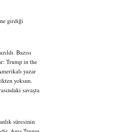
ne girdiği
azıldı. Bazısı
ar: Trump in the
Amerikalı yazar
likten yoksun.
asındaki savaşta
anlık süresinin
endir. Ama Trump