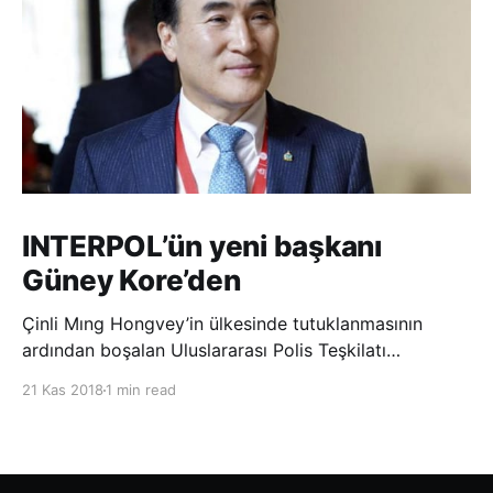
INTERPOL’ün yeni başkanı
Güney Kore’den
Çinli Mıng Hongvey’in ülkesinde tutuklanmasının
ardından boşalan Uluslararası Polis Teşkilatı
(INTERPOL) Başkanlığına Güney Koreli Kim Jong Yang
21 Kas 2018
1 min read
seçildi. INTERPOL Genel Kurulu’nun Dubai’deki
toplantısında yapılan seçimde, oyların 3’te 2’sini
kazanan Kim, teşkilatın yeni