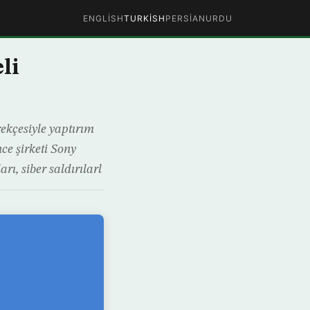
ENGLISH
TURKISH
PERSIAN
URDU
li
ekçesiyle yaptırım
ce şirketi Sony
ı, siber saldırılarl