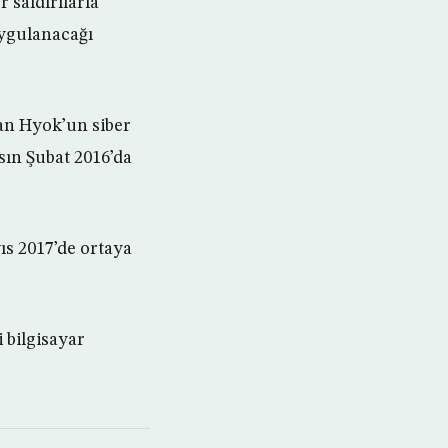
 saldırılarla
uygulanacağı
şan Hyok’un siber
sın Şubat 2016’da
ıs 2017’de ortaya
 bilgisayar