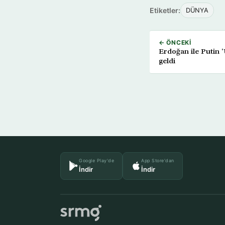
Etiketler:
DÜNYA
← ÖNCEKI
Erdoğan ile Putin ‘
geldi
Google Play'de
App Store'dan
İndir
İndir