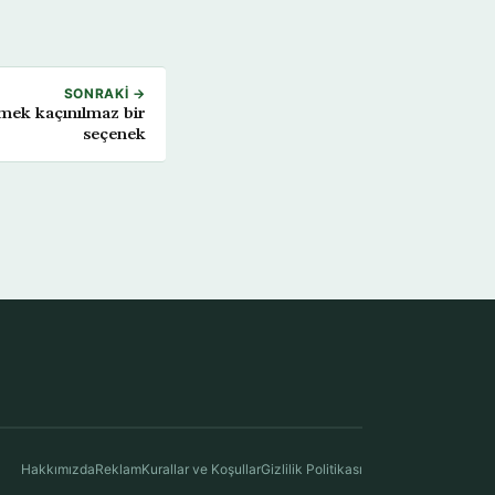
SONRAKI →
rmek kaçınılmaz bir
seçenek
Hakkımızda
Reklam
Kurallar ve Koşullar
Gizlilik Politikası