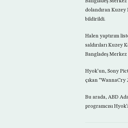
Bangladeş Merkez B
dolandıran Kuzey K
bildirildi.
Halen yaptırım lis
saldırıları Kuzey K
Bangladeş Merkez B
Hyok’un, Sony Pict
çıkan “WannaCry 2.
Bu arada, ABD Adal
programcısı Hyok’a 