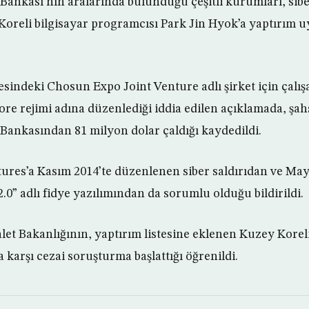
ankası’nın aralarında bulunduğu çeşitli kurumları, siber
oreli bilgisayar programcısı Park Jin Hyok’a yaptırım 
tesindeki Chosun Expo Joint Venture adlı şirket için çalı
ore rejimi adına düzenlediği iddia edilen açıklamada, şah
ankasından 81 milyon dolar çaldığı kaydedildi.
ures’a Kasım 2014’te düzenlenen siber saldırıdan ve May
0” adlı fidye yazılımından da sorumlu olduğu bildirildi.
et Bakanlığının, yaptırım listesine eklenen Kuzey Koreli
karşı cezai soruşturma başlattığı öğrenildi.