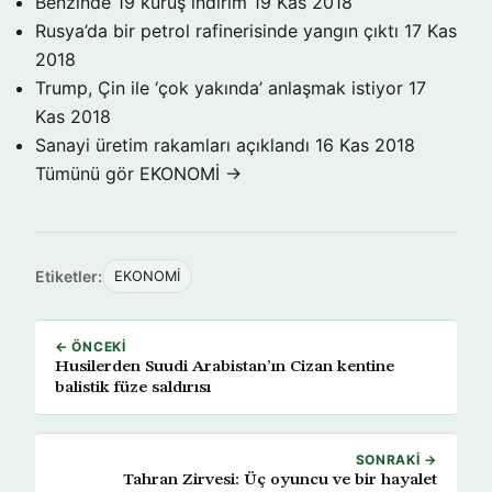
Benzinde 19 kuruş indirim
19 Kas 2018
Rusya’da bir petrol rafinerisinde yangın çıktı
17 Kas
2018
Trump, Çin ile ‘çok yakında’ anlaşmak istiyor
17
Kas 2018
Sanayi üretim rakamları açıklandı
16 Kas 2018
Tümünü gör EKONOMİ →
Etiketler:
EKONOMİ
← ÖNCEKI
Husilerden Suudi Arabistan’ın Cizan kentine
balistik füze saldırısı
SONRAKI →
Tahran Zirvesi: Üç oyuncu ve bir hayalet