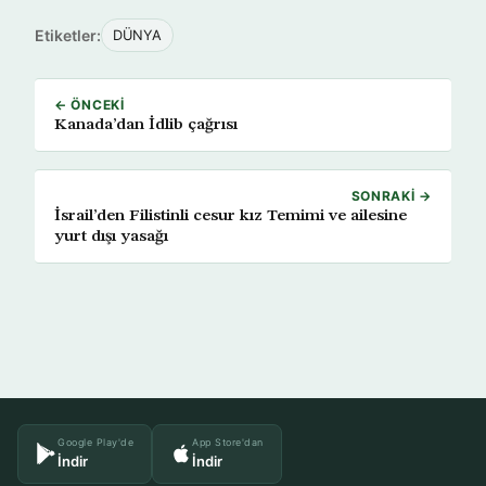
Etiketler:
DÜNYA
← ÖNCEKI
Kanada’dan İdlib çağrısı
SONRAKI →
İsrail’den Filistinli cesur kız Temimi ve ailesine
yurt dışı yasağı
Google Play'de
App Store'dan
İndir
İndir