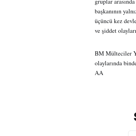
gruplar arasınd
başkanının yalnı
üçüncü kez devle
ve şiddet olayla
BM Mülteciler Yü
olaylarında binde
AA