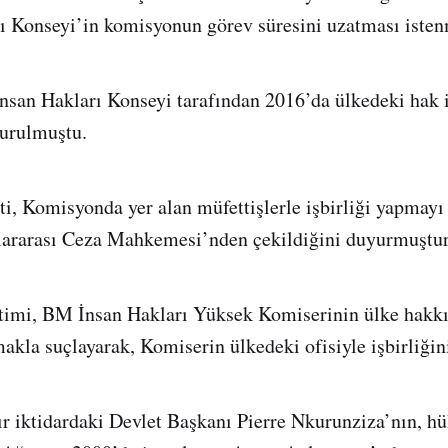
 Konseyi’in komisyonun görev süresini uzatması isten
an Hakları Konseyi tarafından 2016’da ülkedeki hak i
kurulmuştu.
, Komisyonda yer alan müfettişlerle işbirliği yapmay
lararası Ceza Mahkemesi’nden çekildiğini duyurmuştur
imi, BM İnsan Hakları Yüksek Komiserinin ülke hakkı
makla suçlayarak, Komiserin ülkedeki ofisiyle işbirliğin
ır iktidardaki Devlet Başkanı Pierre Nkurunziza’nın, hü