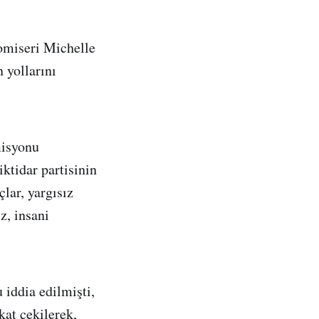
omiseri Michelle
 yollarını
misyonu
ktidar partisinin
çlar, yargısız
z, insani
 iddia edilmişti,
kat çekilerek,