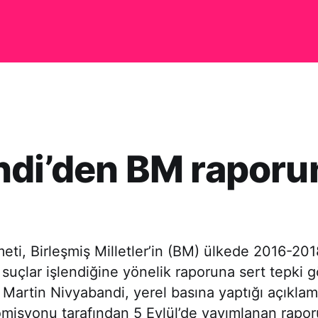
ndi’den BM raporu
ti, Birleşmiş Milletler’in (BM) ülkede 2016-2018
ı suçlar işlendiğine yönelik raporuna sert tepki g
 Martin Nivyabandi, yerel basına yaptığı açıkl
misyonu tarafından 5 Eylül’de yayımlanan rapor