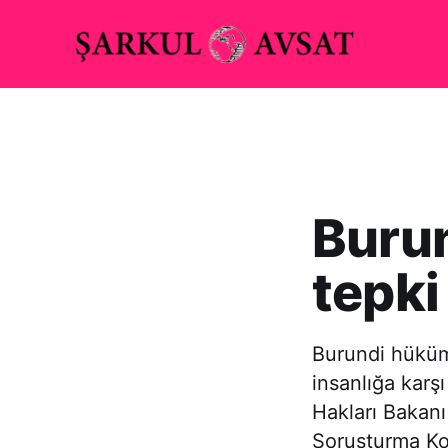
Buru
tepki
Burundi hüküme
insanlığa karş
Hakları Bakanı
Soruşturma Ko