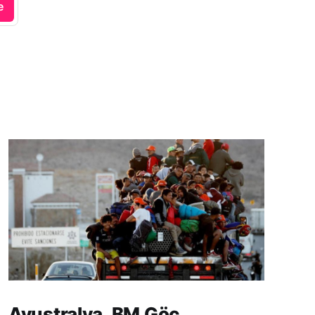
e
Avustralya, BM Göç