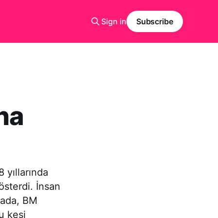
Sign in
Subscribe
na
 yıllarında
österdi. İnsan
amada, BM
u kesi