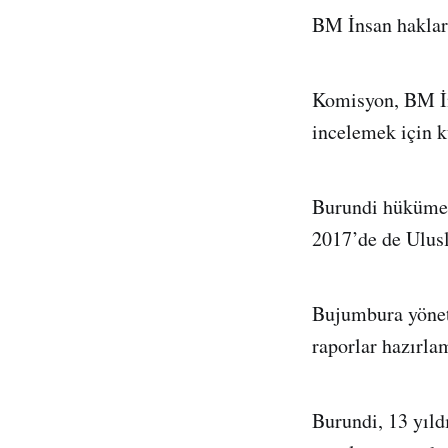
BM İnsan hakları
Komisyon, BM İns
incelemek için 
Burundi hükümeti
2017’de de Ulus
Bujumbura yönet
raporlar hazırla
Burundi, 13 yıld