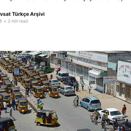
vsat Türkçe Arşivi
8
•
2 min read