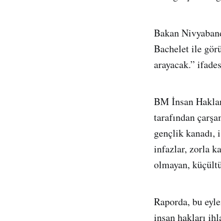
Bakan Nivyaband
Bachelet ile gör
arayacak.” ifades
BM İnsan Hakla
tarafından çarşa
gençlik kanadı, i
infazlar, zorla k
olmayan, küçültü
Raporda, bu eyle
insan hakları ihl