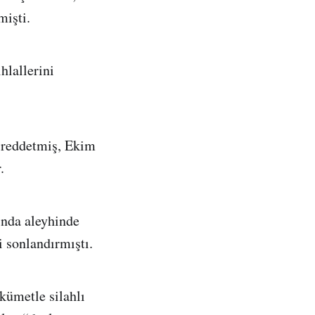
mişti.
hlallerini
ı reddetmiş, Ekim
.
nda aleyhinde
i sonlandırmıştı.
kümetle silahlı