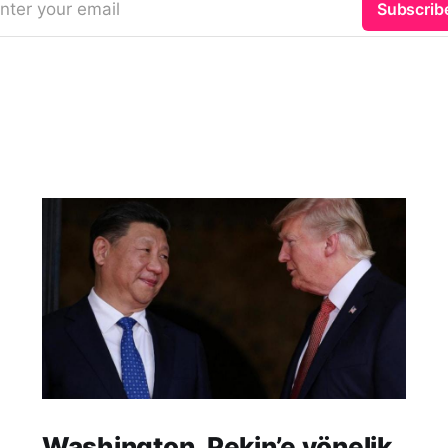
nter your email
Subscrib
Washington, Pekin’e yönelik