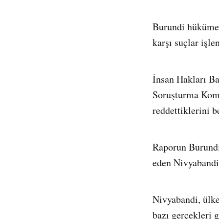
Burundi hükümeti
karşı suçlar işle
İnsan Hakları B
Soruşturma Komis
reddettiklerini be
Raporun Burundi
eden Nivyabandi,
Nivyabandi, ülk
bazı gerçekleri g