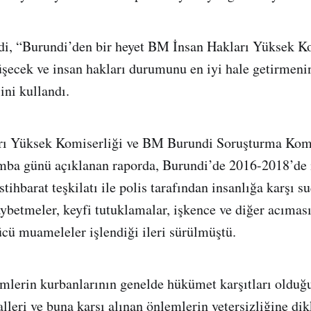
i, “Burundi’den bir heyet BM İnsan Hakları Yüksek K
üşecek ve insan hakları durumunu en iyi hale getirmenin
ini kullandı.
rı Yüksek Komiserliği ve BM Burundi Soruşturma Ko
mba günü açıklanan raporda, Burundi’de 2016-2018’de i
stihbarat teşkilatı ile polis tarafından insanlığa karşı su
aybetmeler, keyfi tutuklamalar, işkence ve diğer acıması
cü muameleler işlendiği ileri sürülmüştü.
mlerin kurbanlarının genelde hükümet karşıtları olduğu
alleri ve buna karşı alınan önlemlerin yetersizliğine dik