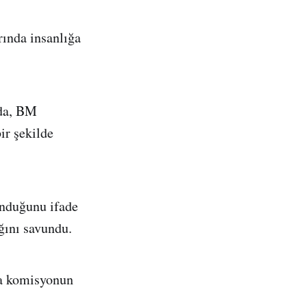
ında insanlığa
ada, BM
ir şekilde
unduğunu ifade
ğını savundu.
da komisyonun