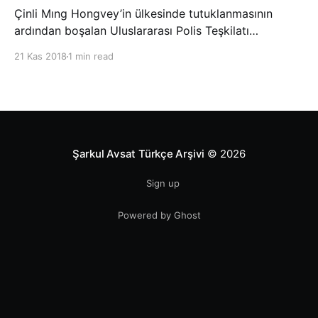
Çinli Mıng Hongvey’in ülkesinde tutuklanmasının
ardından boşalan Uluslararası Polis Teşkilatı
(INTERPOL) Başkanlığına Güney Koreli Kim Jong Yang
21 Kas 2018
1 min read
seçildi. INTERPOL Genel Kurulu’nun Dubai’deki
toplantısında yapılan seçimde, oyların 3’te 2’sini
kazanan Kim, teşkilatın yeni
Şarkul Avsat Türkçe Arşivi
© 2026
Sign up
Powered by Ghost