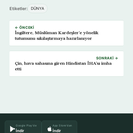
Etiketler:
DÜNYA
← ÖNCEKI
İngiltere, Müslüman Kardeşler’e yönelik
tutumunu sıkılaştırmaya hazırlanıyor
SONRAKI →
Çin, hava sahasına giren Hindistan İHA’sı imha
etti
Google Play'de
App Store'dan
İndir
İndir