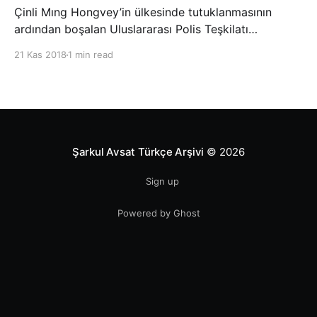
Çinli Mıng Hongvey’in ülkesinde tutuklanmasının
ardından boşalan Uluslararası Polis Teşkilatı
(INTERPOL) Başkanlığına Güney Koreli Kim Jong Yang
21 Kas 2018
1 min read
seçildi. INTERPOL Genel Kurulu’nun Dubai’deki
toplantısında yapılan seçimde, oyların 3’te 2’sini
kazanan Kim, teşkilatın yeni
Şarkul Avsat Türkçe Arşivi
© 2026
Sign up
Powered by Ghost