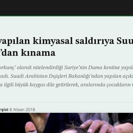
apılan kimyasal saldırıya Su
n’dan kınama
orkunç’ olarak nitelendirdiği Suriye’nin Duma kentine yapı
kınadı. Suudi Arabistan Dışişleri Bakanlığı’ndan yapılan aç
 ilgili büyük kaygısı dile getirilerek, aralarında çocukların
rşivi
·
8 Nisan 2018