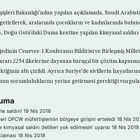
işleri Bakanlığı’ndan yapılan açıklamada, Suudi Arabista
 getirilerek, aralarında çocukların ve kadınlarında bulu
ü, Doğu Guta’daki Duma kentine yapılan kimyasal saldırı 
jedinin Cenevre-1 Konferansı Bildirisi ve Birleşmiş Mille
arı 2254 ilkelerine dayanan barışçıl bir çözüm kapsamı
iğinin altı çizildi. Ayrıca Suriye’de sivillerin hayatları
mun sorumluluklarını yerine getirmesi gerektiği vurgula
duma
e saldırı!
19 Nis 2018
eri OPCW müfettişlerinin bölgeye girişini erteledi
18 Nis 20
 kimyasal saldırı delilleri yok edilmesin’ uyarısı
18 Nis 2018
klaması
18 Nis 2018