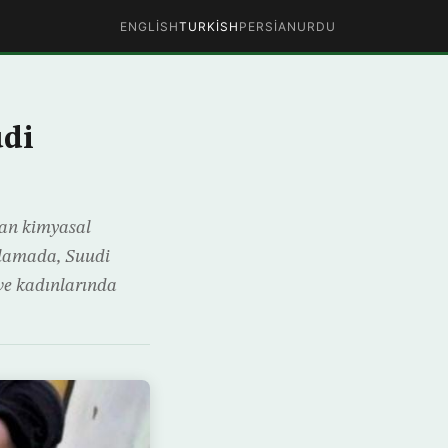
ENGLISH
TURKISH
PERSIAN
URDU
udi
lan kimyasal
ıklamada, Suudi
 ve kadınlarında