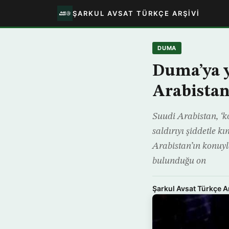
ŞARKUL AVSAT TÜRKÇE ARŞIVI
DUMA
Duma’ya y
Arabista
Suudi Arabistan, ‘k
saldırıyı şiddetle 
Arabistan’ın konuyla
bulunduğu on
Şarkul Avsat Türkçe A