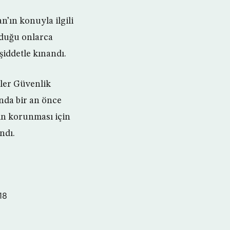
n’ın konuyla ilgili
nduğu onlarca
şiddetle kınandı.
tler Güvenlik
nda bir an önce
nın korunması için
ndı.
18