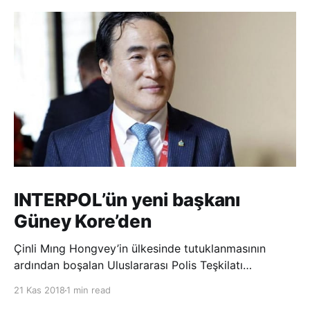
INTERPOL’ün yeni başkanı
Güney Kore’den
Çinli Mıng Hongvey’in ülkesinde tutuklanmasının
ardından boşalan Uluslararası Polis Teşkilatı
(INTERPOL) Başkanlığına Güney Koreli Kim Jong Yang
21 Kas 2018
1 min read
seçildi. INTERPOL Genel Kurulu’nun Dubai’deki