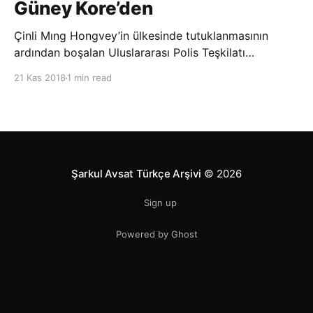
Güney Kore’den
Çinli Mıng Hongvey’in ülkesinde tutuklanmasının
ardından boşalan Uluslararası Polis Teşkilatı
(INTERPOL) Başkanlığına Güney Koreli Kim Jong Yang
21 Kas 2018
1 min read
seçildi. INTERPOL Genel Kurulu’nun Dubai’deki
toplantısında yapılan seçimde, oyların 3’te 2’sini
kazanan Kim, teşkilatın yeni
Şarkul Avsat Türkçe Arşivi
© 2026
Sign up
Powered by Ghost