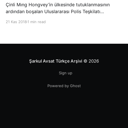
Çinli Mıng Hongvey’in ülkesinde tutuklanmasının
ardından boşalan Uluslararası Polis Teşkilatı
(INTERPOL) Başkanlığına Güney Koreli Kim Jong Yang
21 Kas 2018
1 min read
seçildi. INTERPOL Genel Kurulu’nun Dubai’deki
toplantısında yapılan seçimde, oyların 3’te 2’sini
kazanan Kim, teşkilatın yeni
Şarkul Avsat Türkçe Arşivi
© 2026
Sign up
Powered by Ghost