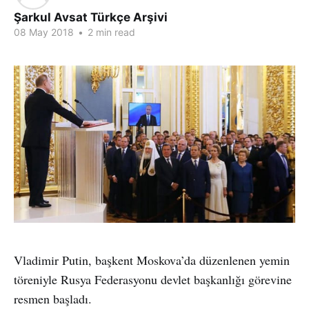
Şarkul Avsat Türkçe Arşivi
08 May 2018
•
2 min read
Vladimir Putin, başkent Moskova’da düzenlenen yemin
töreniyle Rusya Federasyonu devlet başkanlığı görevine
resmen başladı.