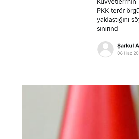
Kuvvetleri’nin
PKK terör örg
yaklaştığını s
sınırınd
Şarkul A
08 Haz 20