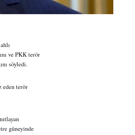
ahlı
ını ve PKK terör
nı söyledi.
z eden terör
nıtlayan
etre güneyinde