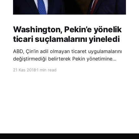
Washington, Pekin’e yönelik
ticari suçlamalarını yineledi
ABD, Çin’in adil olmayan ticaret uygulamalarını
değiştirmediği belirterek Pekin yönetimine
yönelik suçlamalarını yineledi. ABD Ticaret
21 Kas 2018
1 min read
Temsilciliği’nin Çin’in fikri mülkiyet ve teknoloji
transfer politikalarına dair hazırladığı ‘Section
301’ adlı soruşturma raporunun güncellenmiş
halinde