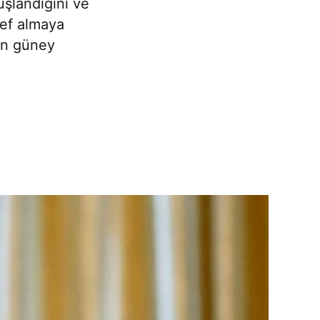
uşlandığını ve
ef almaya
nin güney