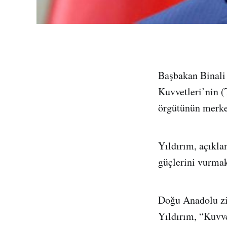
Başbakan Binali 
Kuvvetleri’nin (
örgütünün merke
Yıldırım, açıkla
güçlerini vurmak
Doğu Anadolu ziy
Yıldırım, “Kuvve