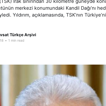
 (TSK) Irak sınırından 30 kilometre güneyde kon
ütünün merkezi konumundaki Kandil Dağı’nı hed
öyledi. Yıldırım, açıklamasında, TSK’nın Türkiye’
vsat Türkçe Arşivi
18
•
1 min read