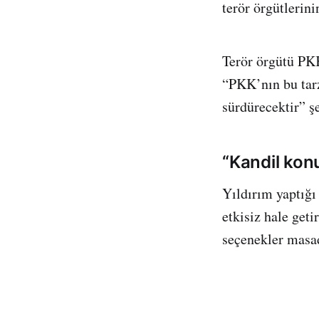
terör örgütlerini
Terör örgütü PKK
“PKK’nın bu tarz
sürdürecektir” ş
“Kandil ko
Yıldırım yaptığı
etkisiz hale get
seçenekler masad