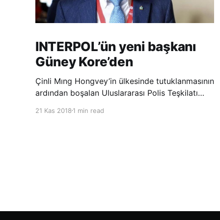
INTERPOL’ün yeni başkanı
Güney Kore’den
Çinli Mıng Hongvey’in ülkesinde tutuklanmasının
ardından boşalan Uluslararası Polis Teşkilatı
(INTERPOL) Başkanlığına Güney Koreli Kim
21 Kas 2018
1 min read
Jong Yang seçildi. INTERPOL Genel Kurulu’nun
Dubai’deki toplantısında yapılan seçimde,
oyların 3’te 2’sini kazanan Kim, teşkilatın yeni