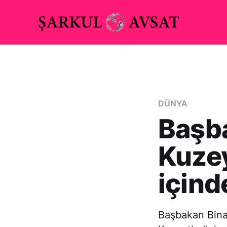
DÜNYA
Başba
Kuzey
içind
Başbakan Binal