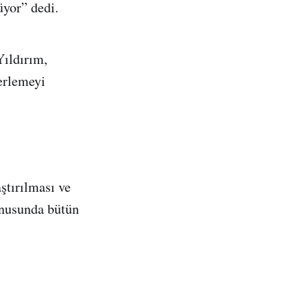
üyor” dedi.
Yıldırım,
lerlemeyi
ştırılması ve
onusunda bütün