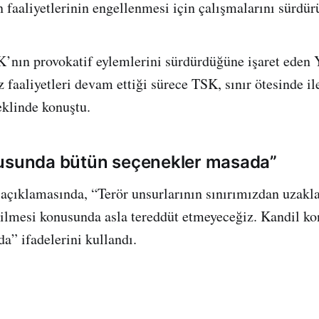
n faaliyetlerinin engellenmesi için çalışmalarını sürdür
’nın provokatif eylemlerini sürdürdüğüne işaret eden 
 faaliyetleri devam ettiği sürece TSK, sınır ötesinde i
eklinde konuştu.
nusunda bütün seçenekler masada”
 açıklamasında, “Terör unsurlarının sınırımızdan uzakla
irilmesi konusunda asla tereddüt etmeyeceğiz. Kandil k
a” ifadelerini kullandı.