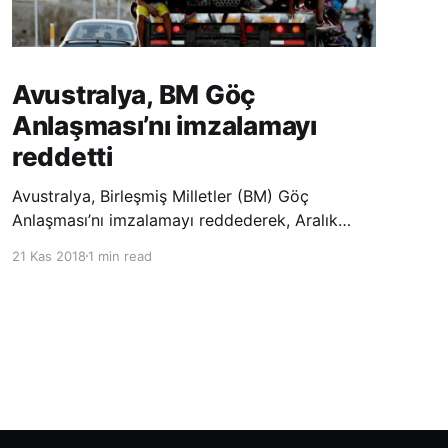
Avustralya, BM Göç
Anlaşması’nı imzalamayı
reddetti
Avustralya, Birleşmiş Milletler (BM) Göç
Anlaşması’nı imzalamayı reddederek, Aralık
ayında Fas’ta düzenlenecek olan uluslararası
21 Kas 2018
1 min read
konferansta BM üyesi ülkeler tarafından
imzalanması beklenen Küresel Göç
Sözleşmesi’ne katılmayacağını açıklayan
ülkelerin yer aldığı uzun listeye dahil oldu.