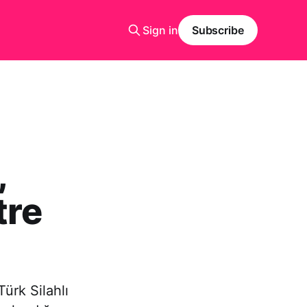
Sign in
Subscribe
,
tre
ürk Silahlı