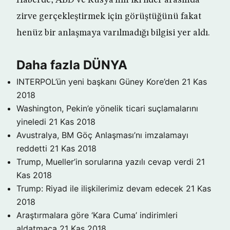
Haberde, ABD ve Rusya’nın iki lider arasında
zirve gerçekleştirmek için görüştüğünü fakat
henüz bir anlaşmaya varılmadığı bilgisi yer aldı.
Daha fazla DÜNYA
INTERPOL’ün yeni başkanı Güney Kore’den
21 Kas
2018
Washington, Pekin’e yönelik ticari suçlamalarını
yineledi
21 Kas 2018
Avustralya, BM Göç Anlaşması’nı imzalamayı
reddetti
21 Kas 2018
Trump, Mueller’in sorularına yazılı cevap verdi
21
Kas 2018
Trump: Riyad ile ilişkilerimiz devam edecek
21 Kas
2018
Araştırmalara göre ‘Kara Cuma’ indirimleri
aldatmaca
21 Kas 2018