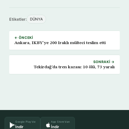
Etiketler:
DÜNYA
← ÖNCEKI
Ankara, IKBY’ye 200 Iraklı mülteci teslim etti
SONRAKI →
Tekirdağ’da tren kazası: 10 ölü, 73 yaralı
Google Play'de
App Store'dan
İndir
İndir