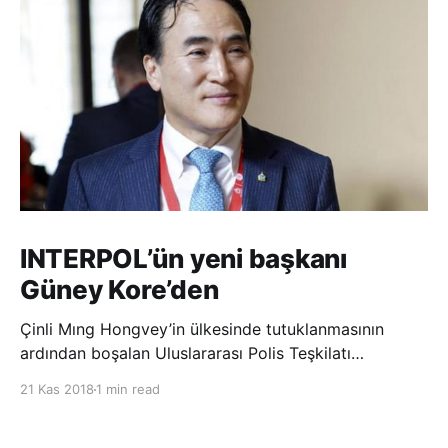
INTERPOL’ün yeni başkanı
Güney Kore’den
Çinli Mıng Hongvey’in ülkesinde tutuklanmasının
ardından boşalan Uluslararası Polis Teşkilatı
(INTERPOL) Başkanlığına Güney Koreli Kim Jong Yang
21 Kas 2018
1 min read
seçildi. INTERPOL Genel Kurulu’nun Dubai’deki
toplantısında yapılan seçimde, oyların 3’te 2’sini