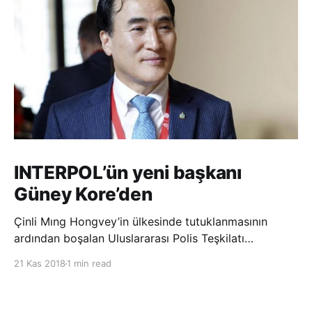
INTERPOL’ün yeni başkanı
Güney Kore’den
Çinli Mıng Hongvey’in ülkesinde tutuklanmasının
ardından boşalan Uluslararası Polis Teşkilatı
(INTERPOL) Başkanlığına Güney Koreli Kim Jong Yang
21 Kas 2018
1 min read
seçildi. INTERPOL Genel Kurulu’nun Dubai’deki
toplantısında yapılan seçimde, oyların 3’te 2’sini
kazanan Kim, teşkilatın yeni