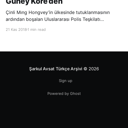
Güney Kore’den
Çinli Mıng Hongvey’in ülkesinde tutuklanmasının
ardından boşalan Uluslararası Polis Teşkilatı
(INTERPOL) Başkanlığına Güney Koreli Kim Jong Yang
21 Kas 2018
1 min read
seçildi. INTERPOL Genel Kurulu’nun Dubai’deki
toplantısında yapılan seçimde, oyların 3’te 2’sini
kazanan Kim, teşkilatın yeni
Şarkul Avsat Türkçe Arşivi
© 2026
Sign up
Powered by Ghost