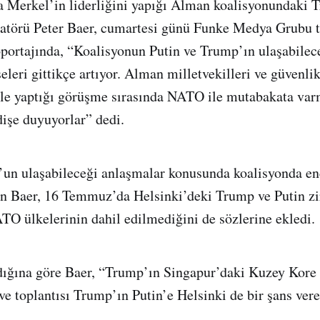
Merkel’in liderliğini yapığı Alman koalisyonundaki T
natörü Peter Baer, cumartesi günü Funke Medya Grubu 
öportajında, “Koalisyonun Putin ve Trump’ın ulaşabilec
eleri gittikçe artıyor. Alman milletvekilleri ve güvenli
ile yaptığı görüşme sırasında NATO ile mutabakata va
işe duyuyorlar” dedi.
un ulaşabileceği anlaşmalar konusunda koalisyonda end
an Baer, 16 Temmuz’da Helsinki’deki Trump ve Putin zi
O ülkelerinin dahil edilmediğini de sözlerine ekledi.
dığına göre Baer, “Trump’ın Singapur’daki Kuzey Kore 
rve toplantısı Trump’ın Putin’e Helsinki de bir şans ver
.