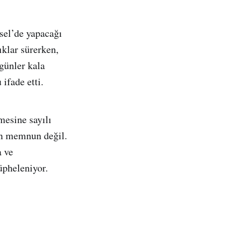
el’de yapacağı
ıklar sürerken,
günler kala
ifade etti.
mesine sayılı
en memnun değil.
a ve
üpheleniyor.