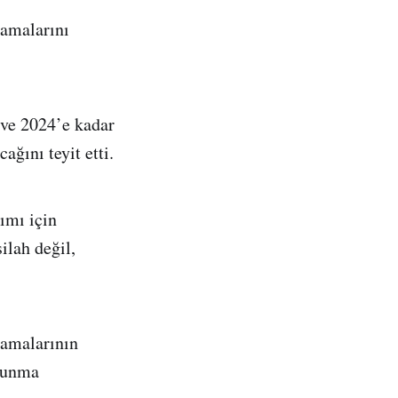
amalarını
 ve 2024’e kadar
ğını teyit etti.
ımı için
ilah değil,
amalarının
avunma