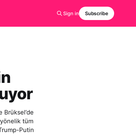
Sign in
Subscribe
in
yuyor
e Brüksel’de
 yönelik tüm
 Trump-Putin