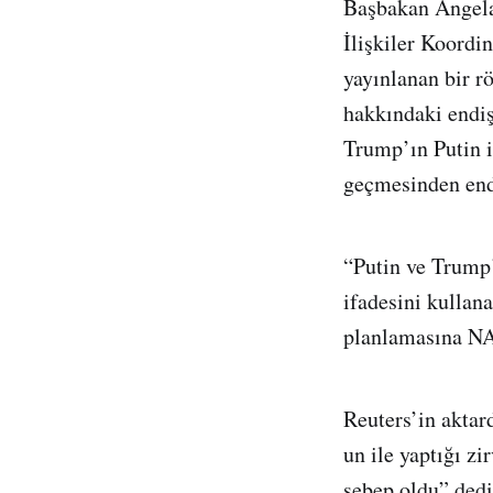
Başbakan Angela 
İlişkiler Koordi
yayınlanan bir r
hakkındaki endiş
Trump’ın Putin 
geçmesinden end
“Putin ve Trump’
ifadesini kullan
planlamasına NAT
Reuters’in aktar
un ile yaptığı zi
sebep oldu” dedi