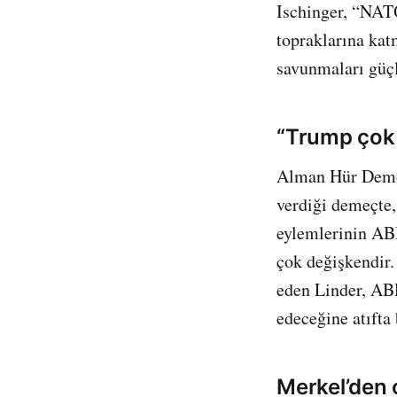
Ischinger, “NATO
topraklarına kat
savunmaları güçl
“Trump çok 
Alman Hür Demok
verdiği demeçte
eylemlerinin AB
çok değişkendir.
eden Linder, AB
edeceğine atıfta
Merkel’den 