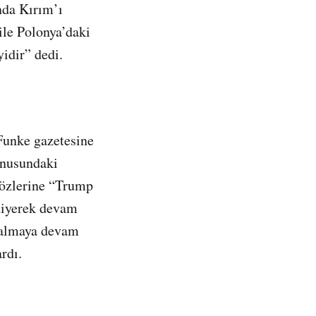
nda Kırım’ı
ile Polonya’daki
yidir” dedi.
Funke gazetesine
onusundaki
Sözlerine “Trump
 diyerek devam
kalmaya devam
rdı.