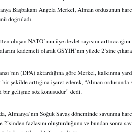
anya Başbakanı Angela Merkel, Alman ordusunun harc
ünü doğruladı.
tten oluşan NATO’nun üye devlet sayısını arttıracağını
arını kademeli olarak GSYİH’nın yüzde 2’sine çıkaraca
nsı’nın (DPA) aktardığına göre Merkel, kalkınma yard
k bir şekilde arttığına işaret ederek, “Alman ordusunda s
li bir gelişme söz konusudur” dedi.
da, Almanya’nın Soğuk Savaş döneminde savunma harc
 2’sinden fazlasını oluşturduğunu ve bundan sonra s