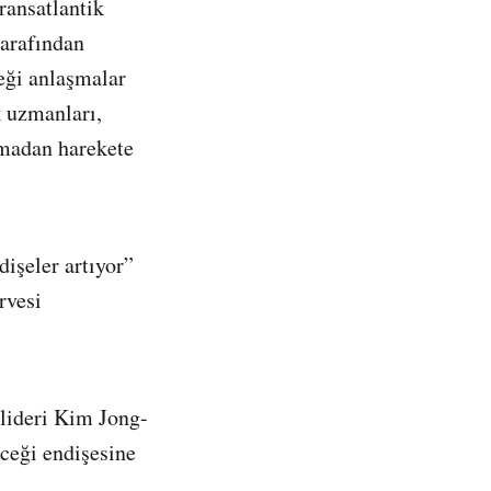
ransatlantik
tarafından
eği anlaşmalar
k uzmanları,
rmadan harekete
işeler artıyor”
rvesi
lideri Kim Jong-
eceği endişesine