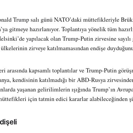
ald Trump salı günü NATO’daki müttefikleriyle Brüks
a’ya gitmeye hazırlanıyor. Toplantıya yönelik tüm hazırl
sinki’de yapılacak olan Trump-Putin zirvesine sayılı 
lkelerinin zirveye katılmamasından endişe duyduğunu 
i arasında kapsamlı toplantılar ve Trump-Putin görüş
anya, kendisinin katılmadığı bir ABD-Rusya zirvesind
nlarda yaşanan gelirilimlerin ışığında Trump’ın Avrup
ttefikleri için tatmin edici kararlar alabileceğinden ş
işeli