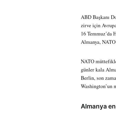
ABD Başkanı Don
zirve için Avrup
16 Temmuz’da Hel
Almanya, NATO ü
NATO müttefikler
günler kala Alm
Berlin, son zama
Washington’un mü
Almanya end