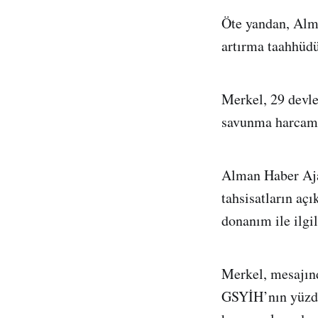
Öte yandan, Alm
artırma taahhüd
Merkel, 29 devle
savunma harcamal
Alman Haber Aja
tahsisatların açı
donanım ile ilgi
Merkel, mesajın
GSYİH’nın yüzde