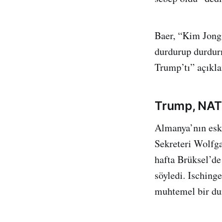
Baer, “Kim Jong
durdurup durdurm
Trump’tı” açıkl
Trump, NAT
Almanya’nın esk
Sekreteri Wolfga
hafta Brüksel’d
söyledi. Isching
muhtemel bir du