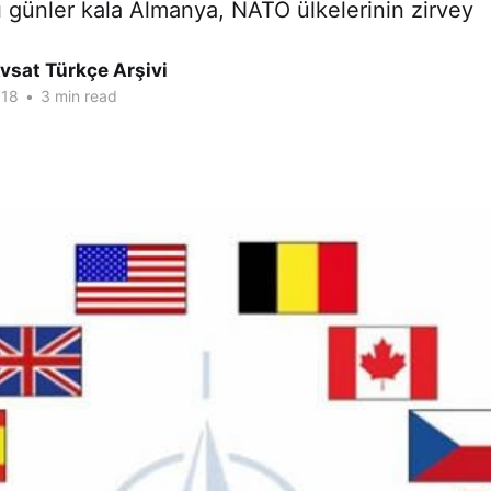
lı günler kala Almanya, NATO ülkelerinin zirvey
vsat Türkçe Arşivi
018
•
3 min read