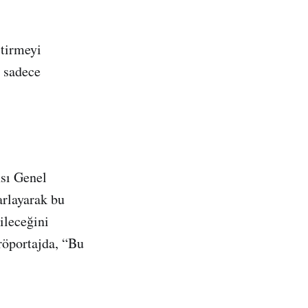
tirmeyi
n sadece
sı Genel
arlayarak bu
ileceğini
 röportajda, “Bu