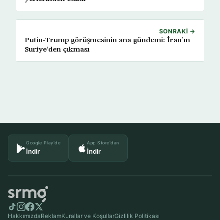
SONRAKI →
Putin-Trump görüşmesinin ana gündemi: İran’ın
Suriye’den çıkması
Google Play'de
App Store'dan
İndir
İndir
Hakkımızda
Reklam
Kurallar ve Koşullar
Gizlilik Politikası