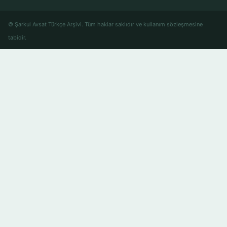
© Şarkul Avsat Türkçe Arşivi. Tüm haklar saklıdır ve kullanım sözleşmesine
tabidir.